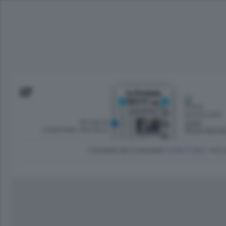
SFOGLIA
OGGI
L’EDIZIONE DIGITALE
POCO NUVO
CRONACA
ECONOMIA
TERRITORIO
CU
Dirette Calcio Como
L'Ordine
Como
Notizie Calcio Como
Diogene
Lago e valli