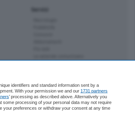
Servizi
Necrologie
Pubblicità
Concorsi
Abbonamenti
Più letti
Le aziende comunicano
Speciali
Cinema
ChiCercaCasa
Archivio
que identifiers and standard information sent by a
lopment. With your permission we and our
1731 partners
Meteo
tners
’ processing as described above. Alternatively you
Skill Alexa
at some processing of your personal data may not require
Elezioni 2024
nge your preferences or withdraw your consent at any time