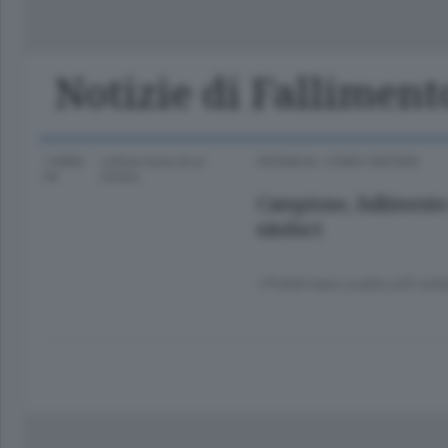
Classifica Serie A Femminile
Frontiera
Erba
Notizie di Falliment
7 ANNI
Lettura meno di un
CRONACA
/
COMO CINTURA
FA
minuto.
Campione, fallimento 
sindaci
«Preferivano scelte utili sol