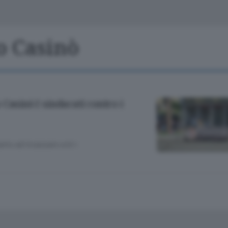
Classifiche
Olgiate e bassa
Le aziende comunicano
S
Podcast
o Casinò
ChiCercaCasa
A
Meteo
S
Casinò I sindacati contro i
Dossier
tanto ad incassare voti»