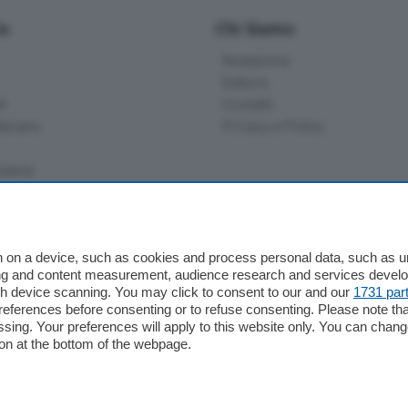
io
Chi Siamo
Redazione
Editore
li
Contatti
ariano
Privacy e Policy
bassa
alcio Como
 on a device, such as cookies and process personal data, such as uni
 Serie B
ising and content measurement, audience research and services deve
gh device scanning. You may click to consent to our and our
1731 par
alcio Como
ferences before consenting or to refuse consenting. Please note th
 Serie A
essing. Your preferences will apply to this website only. You can cha
 Serie A Femminile
on at the bottom of the webpage.
e