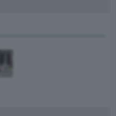
peciali
Cinema
rchivio
kill Alexa