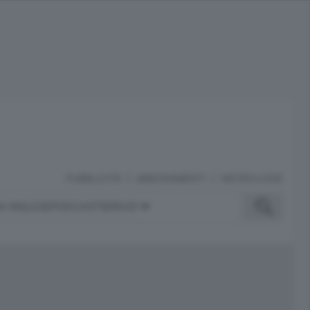
PUBBLICITÀ
ABBONAMENTI
NECROLOGIE
A INGLESE
PODCAST
SERVIZI
ubblicità
iù letti