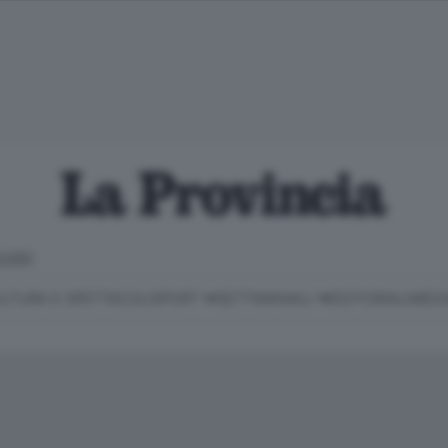
LOSO
LTURA E SPETTACOLI
SPORT
SETTIMANALI
EDITORIALI
MEDI
Classifica Serie B
Imprese & Lavoro
Cintura
Necrologie
P
Classifica Serie A
Salute & Benessere
Cantù e Mariano
Abbonamenti
P