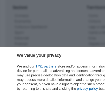
Sezioni
Territor
Cronaca
Como
Economia
Cintura
Cultura e Spettacoli
Lago e val
Sport
Cantù e M
Editoriali
Erba
Podcast
Olgiate e 
Quatar Pass
Media Inglese
We value your privacy
Sport
Storie nella Breva
Dirette C
Focus
We and our
1731 partners
store and/or access information
Classifica
device for personalised advertising and content, advert
Up
may use precise geolocation data and identification throu
Notizie C
Dossier
may access more detailed information and change your pre
Classifica
your consent, but you have a right to object to such proc
Classifica
by returning to this site and clicking the
privacy policy
butt
Settimanali
Classifich
L'Ordine
Imprese & Lavoro