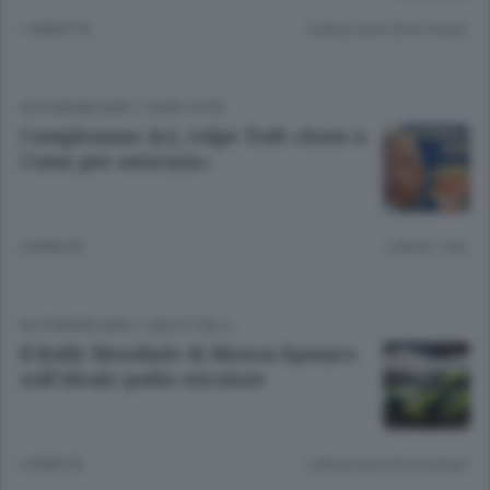
1 ANNO FA
Lettura meno di un minuto.
AUTOMOBILISMO
/
COMO CITTÀ
Compleanno Aci, colpo Todt «Sono a
Como per amicizia»
4 ANNI FA
Lettura 1 min.
AUTOMOBILISMO
/
LAGO E VALLI
Il Rally Mondiale di Monza Spataro
sull’ideale podio tricolore
5 ANNI FA
Lettura meno di un minuto.