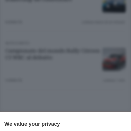
8 ANNI FA
Lettura meno di un minuto.
AUTO E MOTO
Campionato del mondo Rally Citroen
C3 WRC al debutto
9 ANNI FA
Lettura 1 min.
Sezioni
We value your privacy