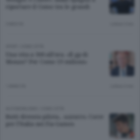
riportare il Como tra le grandi
3 MESI FA
Lettura 3 min.
SPORT
/
COMO CITTÀ
Una vita a 300 all’ora. «Il gp di
Monza? Per Como 19 milioni»
1 ANNO FA
Lettura 3 min.
AUTOMOBILISMO
/
COMO CITTÀ
Butti diventa pilota... azzurro. Corre
per l’Italia nei Fia Games