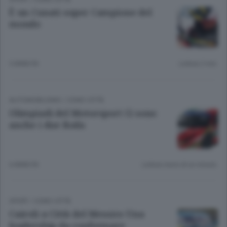
È un Cunati super Campione del
mondo
5 ANNI FA
Lettura 2 min.
AUTOMOBILISMO
/
COMO CITTÀ
Olimpiadi del Motorsport Ci sono
anche i due Roda
6 ANNI FA
Lettura meno di un minuto.
SPORT
/
COMO CITTÀ
Cairoli a Città del Messico Una
leadership da confermare