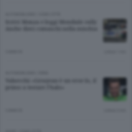
AUTOMOBILISMO
/
COMO CITTÀ
Scrivi Monza e leggi Mondiale rally
Anche dieci comaschi nella mischia
5 ANNI FA
Lettura 1 min.
AUTOMOBILISMO
/
ERBA
Valsecchi: «Grosjean è un eroe Io, il
primo a testare l’halo»
5 ANNI FA
Lettura 3 min.
SPORT
/
COMO CITTÀ