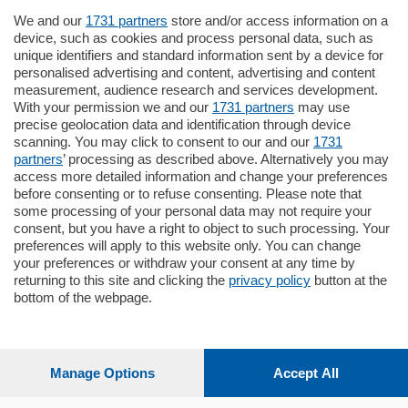
Settimanali
We and our
1731 partners
store and/or access information on a
device, such as cookies and process personal data, such as
unique identifiers and standard information sent by a device for
Territorio
personalised advertising and content, advertising and content
measurement, audience research and services development.
With your permission we and our
1731 partners
may use
Sport
precise geolocation data and identification through device
scanning. You may click to consent to our and our
1731
partners
’ processing as described above. Alternatively you may
Chi Siamo
access more detailed information and change your preferences
before consenting or to refuse consenting. Please note that
some processing of your personal data may not require your
Servizi
consent, but you have a right to object to such processing. Your
preferences will apply to this website only. You can change
your preferences or withdraw your consent at any time by
returning to this site and clicking the
privacy policy
button at the
bottom of the webpage.
© COPYRIGHT 2026 - La Provincia di Como S.r.l. P. IVA
04178040137 via Giovanni de Simoni 6 – 22100 - E' vietata
la riproduzione anche parziale
Manage Options
Accept All
Iscritta al Registro Imprese di Como al n. 425567 Capitale
Sociale Euro 1.050.000 i.v.