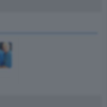
peciali
Cinema
rchivio
kill Alexa