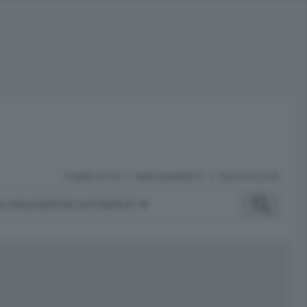
PUBBLICITÀ
ABBONAMENTI
NECROLOGIE
A INGLESE
PODCAST
SERVIZI
ubblicità
iù letti