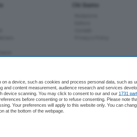
io
Chi Siamo
Redazione
Editore
li
Contatti
ariano
Privacy e Policy
bassa
alcio Como
 on a device, such as cookies and process personal data, such as uni
 Serie B
ising and content measurement, audience research and services deve
gh device scanning. You may click to consent to our and our
1731 par
alcio Como
ferences before consenting or to refuse consenting. Please note th
 Serie A
essing. Your preferences will apply to this website only. You can cha
 Serie A Femminile
on at the bottom of the webpage.
e