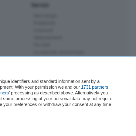
Servizi
Necrologie
Pubblicità
Concorsi
Abbonamenti
Più letti
Le aziende comunicano
Speciali
Cinema
ChiCercaCasa
Archivio
que identifiers and standard information sent by a
lopment. With your permission we and our
1731 partners
Meteo
tners
’ processing as described above. Alternatively you
Skill Alexa
at some processing of your personal data may not require
Elezioni 2024
nge your preferences or withdraw your consent at any time