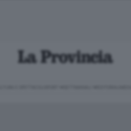
LTURA E SPETTACOLI
SPORT
SETTIMANALI
EDITORIALI
MEDI
Classifica Serie B
Imprese & Lavoro
Cintura
Necrologie
P
Classifica Serie A
Salute & Benessere
Cantù e Mariano
Abbonamenti
P