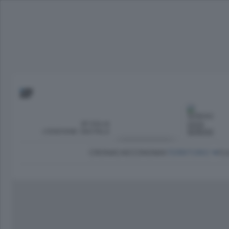
SFOGLIA
OGGI
L’EDIZIONE DIGITALE
SERENO
CRONACA
ECONOMIA
TERRITORIO
CU
Dirette Calcio Como
L'Ordine
Como
Notizie Calcio Como
Diogene
Lago e valli