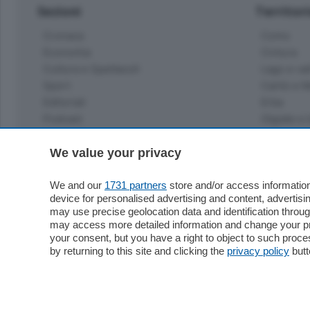
Sezioni
Territor
Cronaca
Como
Economia
Cintura
Cultura e Spettacoli
Lago e val
Sport
Cantù e M
Editoriali
Erba
Podcast
Olgiate e 
Quatar Pass
Media Inglese
We value your privacy
Sport
Storie nella Breva
Dirette C
Focus
We and our
1731 partners
store and/or access information
Classifica
device for personalised advertising and content, advert
Up
may use precise geolocation data and identification throu
Notizie C
Dossier
may access more detailed information and change your pre
Classifica
your consent, but you have a right to object to such proc
Classifica
by returning to this site and clicking the
privacy policy
butt
Settimanali
Classifich
L'Ordine
Imprese & Lavoro