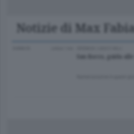
Classifica Serie A Femminile
Frontiera
Erba
Notizie di Max Fabi
8 ANNI FA
Lettura 1 min.
CRONACA
/
LAGO E VALLI
San Rocco, guida alle
Numerosissime in questi giorni