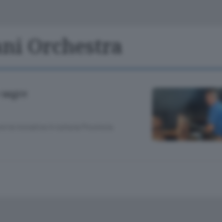
Classifiche
Olgiate e bassa
Le aziende comunicano
S
Podcast
ani Orchestra
ChiCercaCasa
A
Meteo
S
 sagre
Dossier
 le iniziative in tutta la Provincia