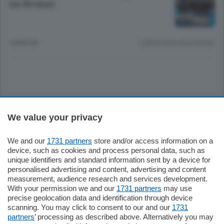
un bronzo
9 ANNI FA
Lettura meno di un minuto.
Sezioni
We value your privacy
Settimanali
We and our
1731 partners
store and/or access information on a
device, such as cookies and process personal data, such as
unique identifiers and standard information sent by a device for
Territorio
personalised advertising and content, advertising and content
measurement, audience research and services development.
With your permission we and our
1731 partners
may use
Sport
precise geolocation data and identification through device
scanning. You may click to consent to our and our
1731
partners
’ processing as described above. Alternatively you may
Chi Siamo