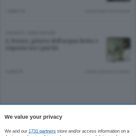
1 ANNO FA
Lettura meno di un minuto.
CRONACA
/
COMO CINTURA
S. Fermo, guerra dell’acqua Botta e
risposta tra i partiti
9 ANNI FA
Lettura meno di un minuto.
Sezioni
We value your privacy
Settimanali
We and our
1731 partners
store and/or access information on a