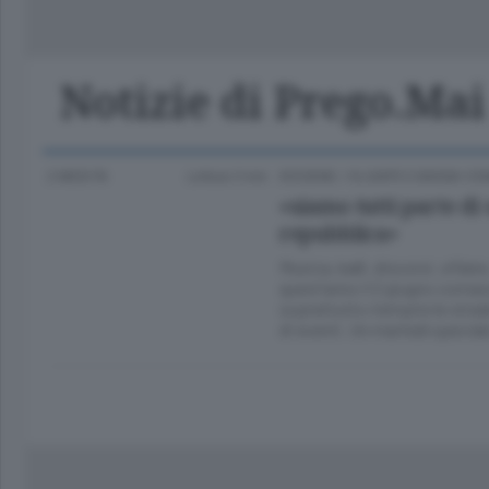
Classifica Serie A Femminile
Frontiera
Erba
Notizie di Prego.Mai
2 MESI FA
Lettura 5 min.
DIOGENE
/
OLGIATE E BASSA C
«siamo tutti parte d
repubblica»
Musica, balli, discorsi, sfilat
quest’anno il 2 giugno comasc
soprattutto riempire le stra
di eventi. Un martedì special