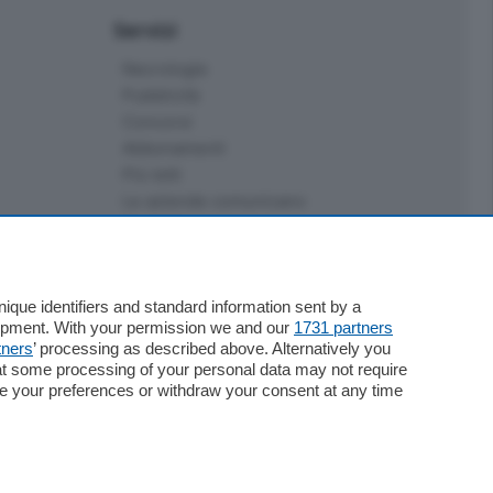
Servizi
Necrologie
Pubblicità
Concorsi
Abbonamenti
Più letti
Le aziende comunicano
Speciali
Cinema
ChiCercaCasa
Archivio
que identifiers and standard information sent by a
lopment. With your permission we and our
1731 partners
Meteo
tners
’ processing as described above. Alternatively you
Skill Alexa
at some processing of your personal data may not require
Elezioni 2024
nge your preferences or withdraw your consent at any time