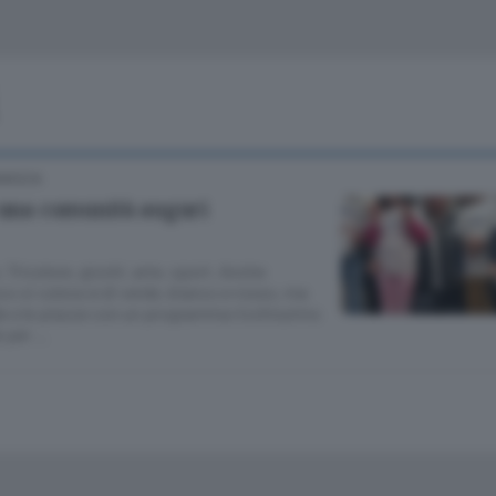
Classifiche
Olgiate e bassa
Le aziende comunicano
S
Podcast
ChiCercaCasa
A
OMASCA
Meteo
S
i una comunità auguri
Dossier
e, Tricolore, giochi, arte, sport. Anche
o si colora sì di verde, bianco e rosso, ma
de e le piazze con un programma ricchissimo
e per …