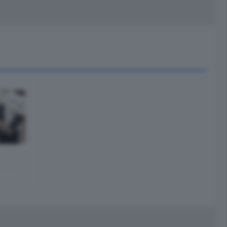
peciali
Cinema
rchivio
kill Alexa