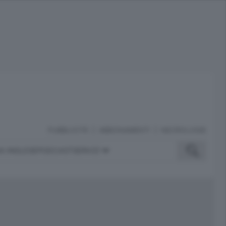
PUBBLICITÀ
ABBONAMENTI
NECROLOGIE
A INGLESE
PODCAST
SERVIZI
ubblicità
iù letti