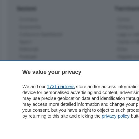
Sezioni
Territor
Cronaca
Como
Economia
Cintura
Cultura e Spettacoli
Lago e val
Sport
Cantù e M
Editoriali
Erba
Podcast
Olgiate e 
Quatar Pass
Media Inglese
We value your privacy
Sport
Storie nella Breva
Dirette C
Focus
We and our
1731 partners
store and/or access information
Classifica
device for personalised advertising and content, advert
Up
may use precise geolocation data and identification throu
Notizie C
Dossier
may access more detailed information and change your pre
Classifica
your consent, but you have a right to object to such proc
Classifica
by returning to this site and clicking the
privacy policy
butt
Settimanali
Classifich
L'Ordine
Imprese & Lavoro