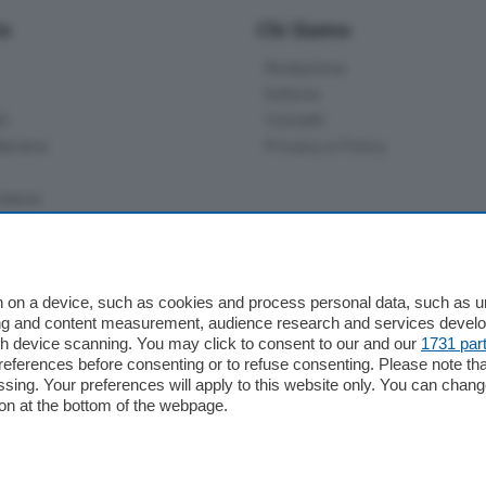
io
Chi Siamo
Redazione
Editore
li
Contatti
ariano
Privacy e Policy
bassa
alcio Como
 on a device, such as cookies and process personal data, such as uni
 Serie B
ising and content measurement, audience research and services deve
gh device scanning. You may click to consent to our and our
1731 par
alcio Como
ferences before consenting or to refuse consenting. Please note th
 Serie A
essing. Your preferences will apply to this website only. You can cha
 Serie A Femminile
on at the bottom of the webpage.
e