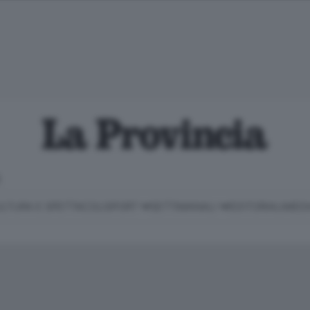
E
LTURA E SPETTACOLI
SPORT
SETTIMANALI
EDITORIALI
MEDI
Classifica Serie B
Imprese & Lavoro
Cintura
Necrologie
P
Classifica Serie A
Salute & Benessere
Cantù e Mariano
Abbonamenti
P