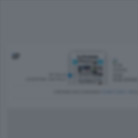
SFOGLIA
OGGI
L’EDIZIONE DIGITALE
NUBI SPARS
CRONACA
ECONOMIA
TERRITORIO
CU
Dirette Calcio Como
L'Ordine
Como
Notizie Calcio Como
Diogene
Lago e valli