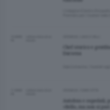
L’indagine Il Centro Ortopedic
Premiato per i risultati nella
10 ANNI
Lettura meno di un
CRONACA
/
LAGO E VALLI
FA
minuto.
Chef storico e genti
Darsena
Sala Comacina, i funerali ogg
11 ANNI
Lettura meno di un
CRONACA
/
COMO CITTÀ
FA
minuto.
Autobus e ospedali, p
«Bello, ma non si può