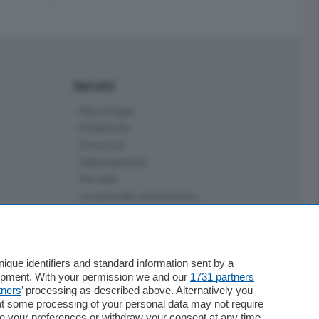
Servizi
Necrologie
Pubblicità
Concorsi
Abbonamenti
Più letti
Le aziende comunicano
Speciali
Cinema
ChiCercaCasa
que identifiers and standard information sent by a
Archivio
lopment. With your permission we and our
1731 partners
Meteo
tners
’ processing as described above. Alternatively you
Skill Alexa
at some processing of your personal data may not require
Elezioni 2024
nge your preferences or withdraw your consent at any time