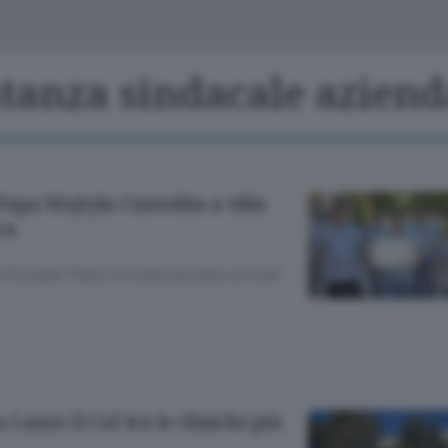
Classifiche
Olgiate e bassa
Le aziende comunicano
S
Podcast
ntanza sindacale aziend
ChiCercaCasa
A
Meteo
S
 Papa Wojtyla Custodita a villa
Dossier
ca
n Giovanni Paolo II è stata accolta con tutti
a Lanzo Il Cof tra le cliniche più