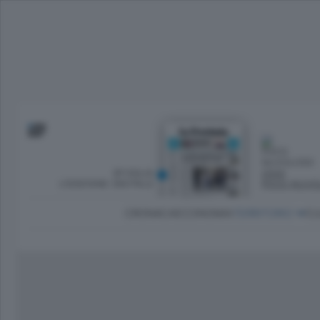
SFOGLIA
OGGI
L’EDIZIONE DIGITALE
POCO NUVO
CRONACA
ECONOMIA
TERRITORIO
CU
Dirette Calcio Como
L'Ordine
Como
Notizie Calcio Como
Diogene
Lago e valli