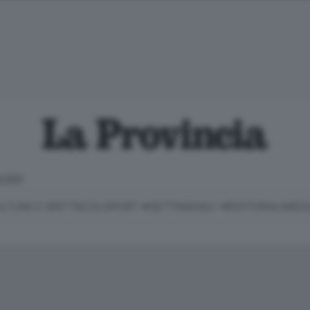
LOSO
LTURA E SPETTACOLI
SPORT
SETTIMANALI
EDITORIALI
MEDI
Classifica Serie B
Imprese & Lavoro
Cintura
Necrologie
P
Classifica Serie A
Salute & Benessere
Cantù e Mariano
Abbonamenti
P