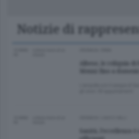
Classifica Serie A Femminile
Frontiera
Erba
Notizie di rapprese
10 ANNI
Lettura meno di un
CRONACA
/
ERBA
FA
minuto.
Albese, le reliquia di
Menni fino a domeni
L’ampolla con il sangue di Sa
gli onori. Gli appuntamenti
10 ANNI
Lettura meno di un
CRONACA
/
LAGO E VALLI
FA
minuto.
Sanità, l’eccellenza è 
efficienti