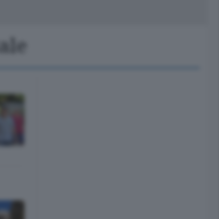
peciali
Cinema
ale
rchivio
kill Alexa