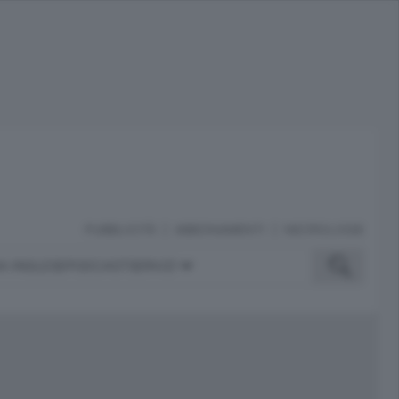
PUBBLICITÀ
ABBONAMENTI
NECROLOGIE
A INGLESE
PODCAST
SERVIZI
ubblicità
iù letti