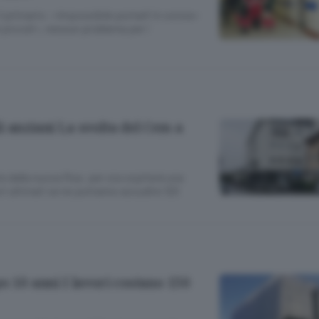
l primario: «Impossibile portarli in corsia»
 piccoli», nessun problema per i
i anziani La svolta del Cem a
e della nuova Rsa: per ora ospiterà una
ri ultimati se ne potranno accudire 120
o 10 anni I lavori costano 150