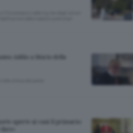
o Fisioterapico nella top ten degli istituti
 riabilitazione delle malattie polmonari
luomo Addio a Mario della
i nella chiesa del paese
orte aperte ai cani Il primario:
 fare»