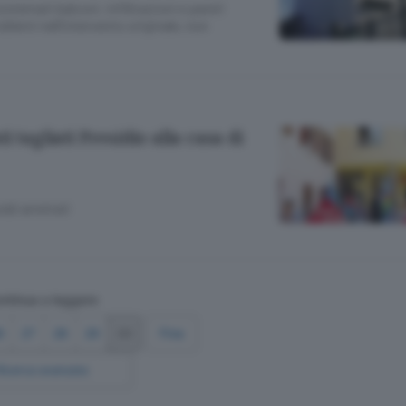
istemati balconi, infiltrazioni e pareti
blemi nell’intervento originale, non
 tagliati Presidio alla casa di
ldi arretrati
ntinua a leggere
6
27
28
29
30
Fine
Ricerca avanzata