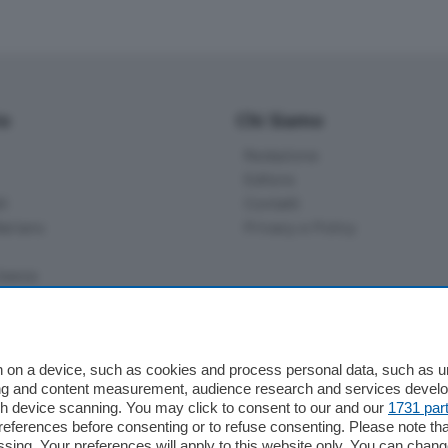
io
Chi Siamo
Redazione
Editore
li
Contatti
ariano
Privacy e Policy
bassa
alcio Como
 on a device, such as cookies and process personal data, such as uni
 Serie B
ising and content measurement, audience research and services deve
gh device scanning. You may click to consent to our and our
1731 par
alcio Como
ferences before consenting or to refuse consenting. Please note th
 Serie A
essing. Your preferences will apply to this website only. You can cha