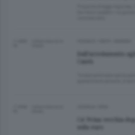
Proposta di legge regionale, i
Sui mezzi pubblici «sì purchè
commercianti
11 ANNI
Lettura meno di un
CRONACA
/
CANTÙ - MARIANO
FA
minuto.
Dall’arredamento agl
Cantù
Tra due settimane aprirà part
quarantina di persone. A lavo
11 ANNI
Lettura meno di un
CRONACA
/
ERBA
FA
minuto.
Ca’ Prina vecchia dop
mila euro