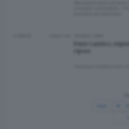
Alla casa di riposo verranno s
scrostate. Il presidente: «Pro
possiamo più aspettare»
12 ANNI FA
Lettura 1 min.
CRONACA
/
ERBA
Ponte Lambro, stipenti
riposo
I lavoratori chiedono tutti i so
Co
Inizio
2