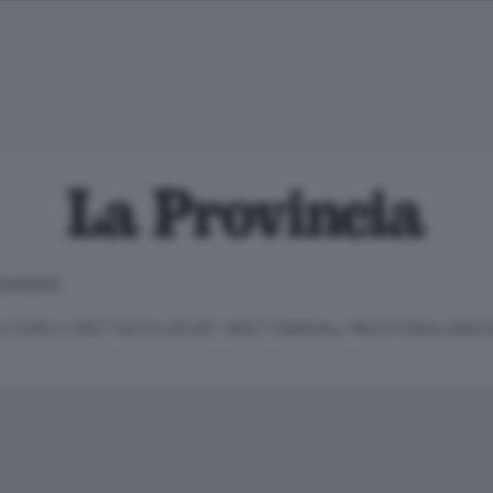
CHIARITE
LTURA E SPETTACOLI
SPORT
SETTIMANALI
EDITORIALI
MEDI
Classifica Serie B
Imprese & Lavoro
Cintura
Necrologie
P
Classifica Serie A
Salute & Benessere
Cantù e Mariano
Abbonamenti
P