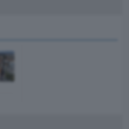
peciali
Cinema
rchivio
kill Alexa