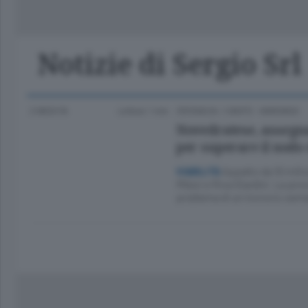
Classifica Serie A Femminile
Frontiera
Erba
Notizie di Sergio Srl
2 MESI FA
Lettura 1 min.
CRONACA
/
CANTÙ - MARIANO
Novedratese, assegnat
per superare il nodo 
Appalto da 10 milio
VIABILITÀ
Milesi e Riva Giardini. La prov
problema di un incrocio sem