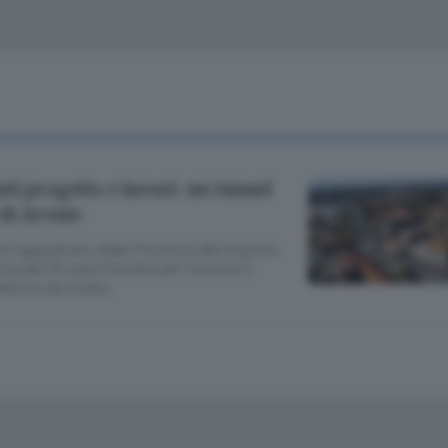
Classifiche
Olgiate e bassa
Le aziende comunicano
S
Podcast
ChiCercaCasa
A
Meteo
S
i progetto e lavori: un tunnel
di Arosio
Dossier
ni aggiudicato dalla Provincia alle imprese
inciale 32 sarà interrata per risolvere il
aforico da incubo