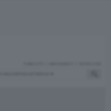
PUBBLICITÀ
ABBONAMENTI
NECROLOGIE
A INGLESE
PODCAST
SERVIZI
ubblicità
iù letti