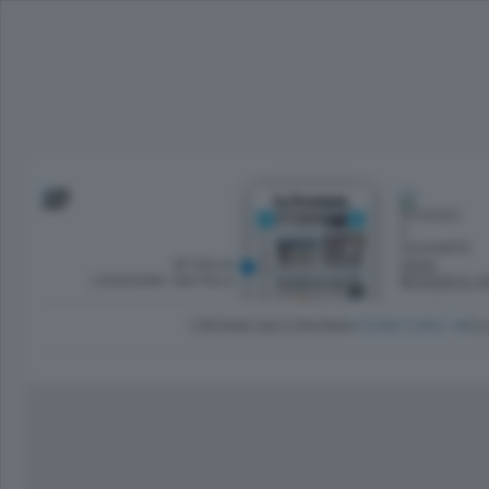
SFOGLIA
OGGI
L’EDIZIONE DIGITALE
ROVESCI E S
CRONACA
ECONOMIA
TERRITORIO
CU
Dirette Calcio Como
L'Ordine
Como
Notizie Calcio Como
Diogene
Lago e valli