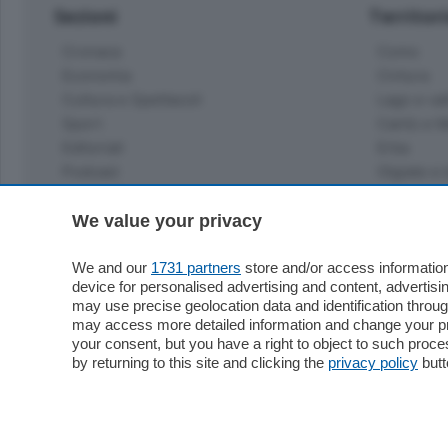
Sezioni
Territor
Cronaca
Como
Economia
Cintura
Cultura e Spettacoli
Lago e val
Sport
Cantù e M
Editoriali
Erba
Podcast
Olgiate e 
Quatar Pass
Media Inglese
We value your privacy
Sport
Storie nella Breva
Dirette C
Focus
We and our
1731 partners
store and/or access information
Classifica
device for personalised advertising and content, advert
Up
may use precise geolocation data and identification throu
Notizie C
Dossier
may access more detailed information and change your pre
Classifica
your consent, but you have a right to object to such proc
Classifica
by returning to this site and clicking the
privacy policy
butt
Settimanali
Classifich
L'Ordine
Imprese & Lavoro