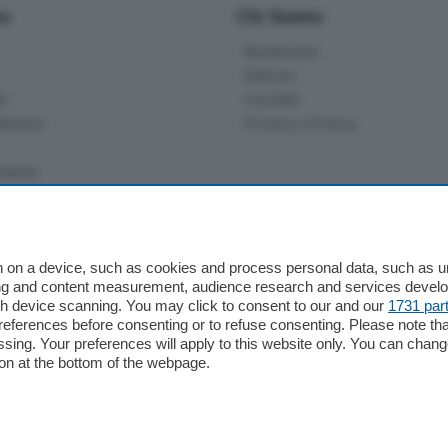
io
Chi Siamo
Redazione
Editore
li
Contatti
ariano
Privacy e Policy
bassa
alcio Como
 on a device, such as cookies and process personal data, such as uni
 Serie B
ising and content measurement, audience research and services deve
gh device scanning. You may click to consent to our and our
1731 par
alcio Como
ferences before consenting or to refuse consenting. Please note th
 Serie A
essing. Your preferences will apply to this website only. You can cha
 Serie A Femminile
on at the bottom of the webpage.
e