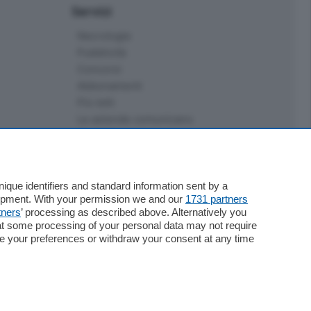
Servizi
Necrologie
Pubblicità
Concorsi
Abbonamenti
Più letti
Le aziende comunicano
Speciali
Cinema
ChiCercaCasa
Archivio
que identifiers and standard information sent by a
lopment. With your permission we and our
1731 partners
Meteo
tners
’ processing as described above. Alternatively you
Skill Alexa
at some processing of your personal data may not require
Elezioni 2024
nge your preferences or withdraw your consent at any time