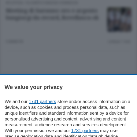
ATLETICA
/
OLGIATE E BASSA COMASCA
Meeting di Saronno: oro e argento
Sangiorgi da record, Rovellasca ok
5 ANNI FA
Lettura 1 min.
Sezioni
We value your privacy
Settimanali
We and our
1731 partners
store and/or access information on a
device, such as cookies and process personal data, such as
unique identifiers and standard information sent by a device for
Territorio
personalised advertising and content, advertising and content
measurement, audience research and services development.
With your permission we and our
1731 partners
may use
Sport
precise geolocation data and identification through device