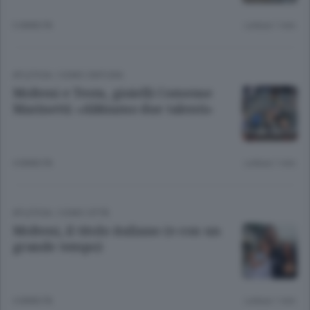
3 ANNI FA
Lettura 1 min.
ATLETICA
/
COMO CINTURA
Molteni e Testa, gioielli Comense
Marinetti: «Abbiamo due talenti»
4 ANNI FA
Lettura 1 min.
ATLETICA
/
COMO CITTÀ
Molteni, il titolo italiano (e con un
grande tempo)
4 ANNI FA
Lettura 1 min.