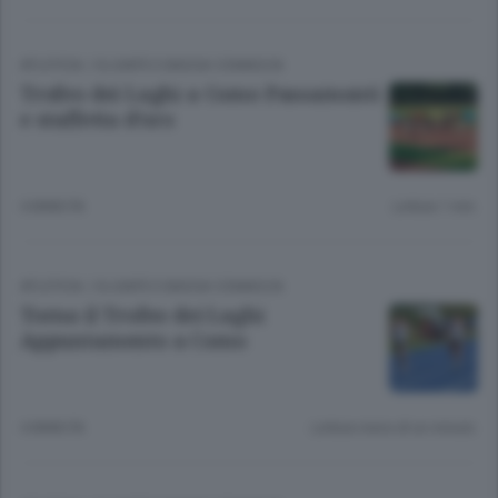
ATLETICA
/
OLGIATE E BASSA COMASCA
Trofeo dei Laghi a Como Passamonti
e staffetta d’oro
4 ANNI FA
Lettura 1 min.
ATLETICA
/
OLGIATE E BASSA COMASCA
Torna il Trofeo dei Laghi
Appuntamento a Como
4 ANNI FA
Lettura meno di un minuto.