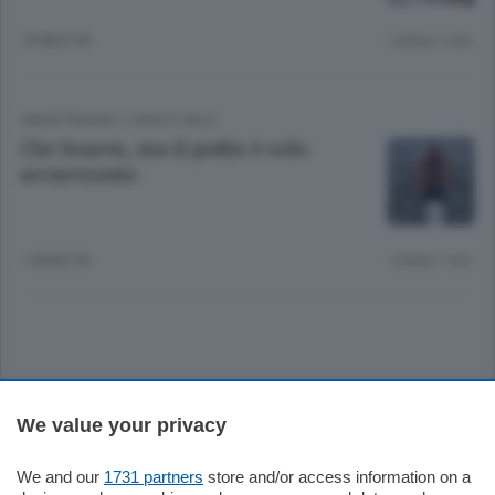
10 MESI FA
Lettura 1 min.
CANOTTAGGIO
/
LAGO E VALLI
Che Soares, ma il podio è solo
accarezzato
1 ANNO FA
Lettura 1 min.
Sezioni
We value your privacy
Settimanali
We and our
1731 partners
store and/or access information on a