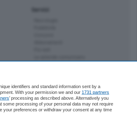
Servizi
Necrologie
Pubblicità
Concorsi
Abbonamenti
Più letti
Le aziende comunicano
Speciali
Cinema
ChiCercaCasa
Archivio
que identifiers and standard information sent by a
lopment. With your permission we and our
1731 partners
Meteo
tners
’ processing as described above. Alternatively you
Skill Alexa
at some processing of your personal data may not require
Elezioni 2024
nge your preferences or withdraw your consent at any time