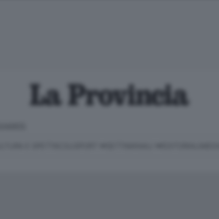
CHIARITE
LTURA E SPETTACOLI
SPORT
SETTIMANALI
EDITORIALI
MEDI
Classifica Serie B
Imprese & Lavoro
Cintura
Necrologie
P
Classifica Serie A
Salute & Benessere
Cantù e Mariano
Abbonamenti
P