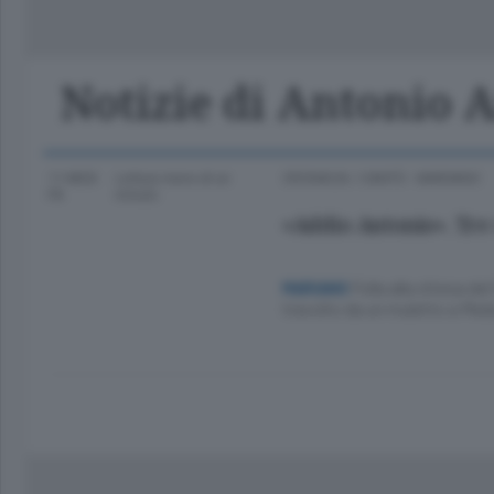
Classifica Serie A Femminile
Frontiera
Erba
Notizie di Antonio 
11 MESI
Lettura meno di un
CRONACA
/
CANTÙ - MARIANO
FA
minuto.
«Addio Antonio». Tre
Folla alla chiesa de
MARIANO
travolto da un muletto a Med