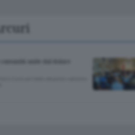
Classifiche
Olgiate e bassa
Le aziende comunicano
S
Podcast
Arcuri
ChiCercaCasa
A
Meteo
S
 comunità unite dal dolore
Dossier
l Sacro Cuore per l’addio all’operaio cabiatese
a