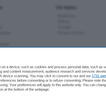
io
Chi Siamo
Redazione
Editore
li
Contatti
ariano
Privacy e Policy
bassa
alcio Como
 on a device, such as cookies and process personal data, such as uni
 Serie B
ising and content measurement, audience research and services deve
gh device scanning. You may click to consent to our and our
1731 par
alcio Como
ferences before consenting or to refuse consenting. Please note th
 Serie A
essing. Your preferences will apply to this website only. You can cha
 Serie A Femminile
on at the bottom of the webpage.
e