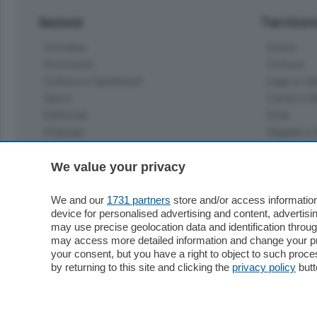
Sezioni
Territor
Cronaca
Como
Economia
Cintura
Cultura e Spettacoli
Lago e val
Sport
Cantù e M
Editoriali
Erba
Podcast
Olgiate e 
Quatar Pass
Media Inglese
We value your privacy
Sport
Storie nella Breva
Dirette C
Focus
We and our
1731 partners
store and/or access information
Classifica
device for personalised advertising and content, advert
Up
may use precise geolocation data and identification throu
Notizie C
Dossier
may access more detailed information and change your pre
Classifica
your consent, but you have a right to object to such proc
Classifica
by returning to this site and clicking the
privacy policy
butt
Settimanali
Classifich
L'Ordine
Imprese & Lavoro