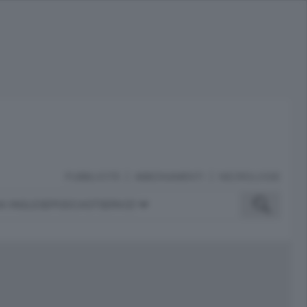
PUBBLICITÀ
ABBONAMENTI
NECROLOGIE
A INGLESE
PODCAST
SERVIZI
ubblicità
iù letti