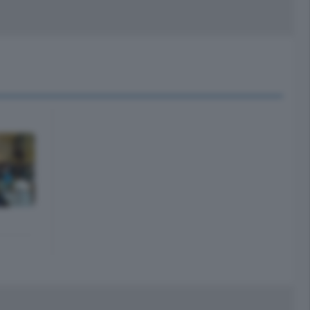
peciali
Cinema
rchivio
kill Alexa