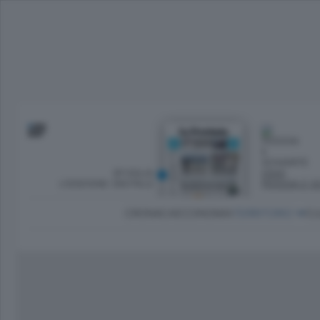
SFOGLIA
OGGI
L’EDIZIONE DIGITALE
PIOGGIA E S
CRONACA
ECONOMIA
TERRITORIO
CU
Dirette Calcio Como
L'Ordine
Como
Notizie Calcio Como
Diogene
Lago e valli