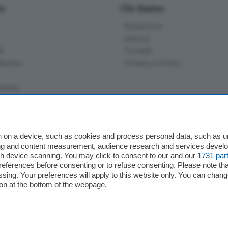
io
Chi Siamo
Redazione
Editore
li
Contatti
ariano
Privacy e Policy
bassa
alcio Como
 on a device, such as cookies and process personal data, such as uni
 Serie B
ising and content measurement, audience research and services deve
gh device scanning. You may click to consent to our and our
1731 par
alcio Como
ferences before consenting or to refuse consenting. Please note th
 Serie A
essing. Your preferences will apply to this website only. You can cha
 Serie A Femminile
on at the bottom of the webpage.
e