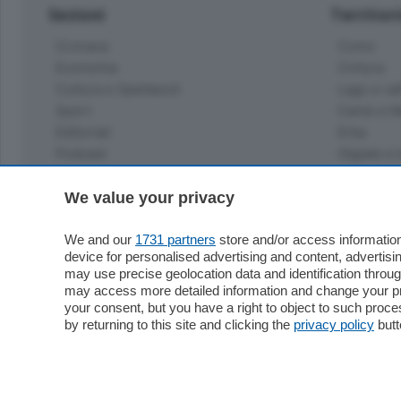
Sezioni
Territor
Cronaca
Como
Economia
Cintura
Cultura e Spettacoli
Lago e val
Sport
Cantù e M
Editoriali
Erba
Podcast
Olgiate e 
Quatar Pass
Media Inglese
We value your privacy
Sport
Storie nella Breva
Dirette C
Focus
We and our
1731 partners
store and/or access information
Classifica
device for personalised advertising and content, advert
Up
may use precise geolocation data and identification throu
Notizie C
Dossier
may access more detailed information and change your pre
Classifica
your consent, but you have a right to object to such proc
Classifica
by returning to this site and clicking the
privacy policy
butt
Settimanali
Classifich
L'Ordine
Imprese & Lavoro