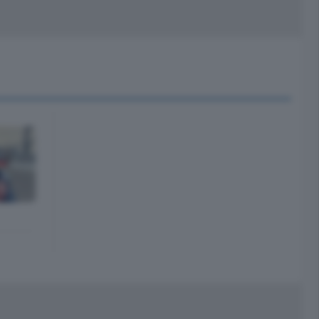
peciali
Cinema
rchivio
kill Alexa