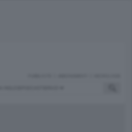
PUBBLICITÀ
ABBONAMENTI
NECROLOGIE
A INGLESE
PODCAST
SERVIZI
ubblicità
iù letti