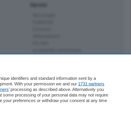
Servizi
Necrologie
Pubblicità
Concorsi
Abbonamenti
Più letti
Le aziende comunicano
Speciali
Cinema
ChiCercaCasa
Archivio
que identifiers and standard information sent by a
lopment. With your permission we and our
1731 partners
Meteo
tners
’ processing as described above. Alternatively you
Skill Alexa
at some processing of your personal data may not require
Elezioni 2024
nge your preferences or withdraw your consent at any time