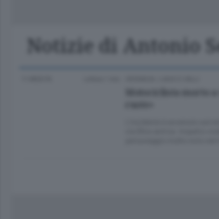
Classifica Serie A Femminile
Frontiera
Erba
Notizie di Antonio S
11 MESI FA
Lettura 1 min.
CRONACA
/
LAGO E VALLI
Motociclista morto a
ruote»
L’incidente è avvenuto sul ret
via Olino antica: impatto vio
personaggio molto noto nel