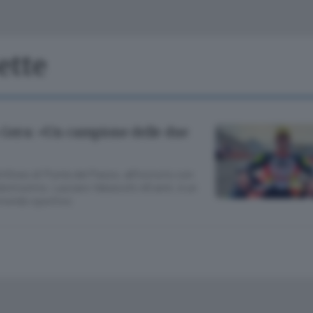
Classifiche
Olgiate e bassa
Le aziende comunicano
S
Podcast
ette
ChiCercaCasa
A
Meteo
S
 Gera: «Un campione delle due
Dossier
tilineo di Ponte del Passo, all’incrocio con
lentissimo. Lazzaro Valsecchi,46 anni, è un
 mondo sportivo