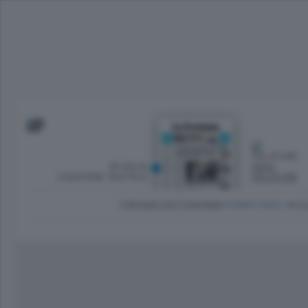
SFOGLIA
OGGI
L’EDIZIONE DIGITALE
VELATURE
CRONACA
ECONOMIA
TERRITORIO
CU
Dirette Calcio Como
L'Ordine
Como
Notizie Calcio Como
Diogene
Lago e valli