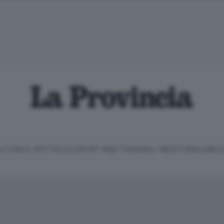
LTURA E SPETTACOLI
SPORT
SETTIMANALI
EDITORIALI
MEDI
Classifica Serie B
Imprese & Lavoro
Cintura
Necrologie
P
Classifica Serie A
Salute & Benessere
Cantù e Mariano
Abbonamenti
P