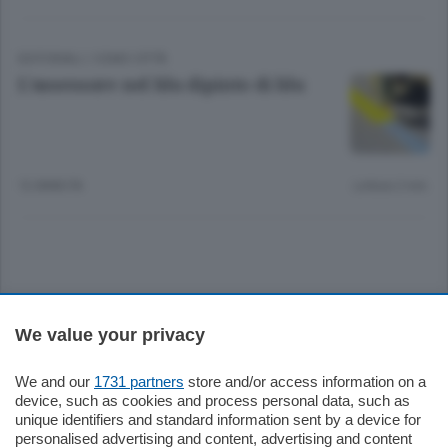
EDITORIALI
/
COMO CITTÀ
L’assessore nel blu dipinto di blu
12 ANNI FA
Lettura 2 min.
Sezioni
We value your privacy
Settimanali
We and our
1731 partners
store and/or access information on a
device, such as cookies and process personal data, such as
unique identifiers and standard information sent by a device for
Territorio
personalised advertising and content, advertising and content