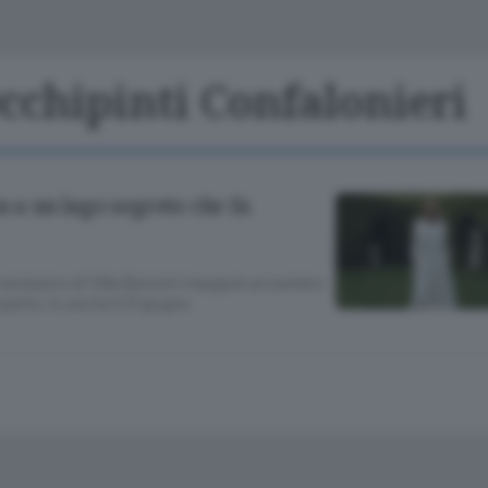
Classifiche
Olgiate e bassa
Le aziende comunicano
S
Podcast
cchipinti Confalonieri
ChiCercaCasa
A
Meteo
S
ta a un lago segreto che fa
Dossier
 esclusivo di Villa Bonomi inaugura un numero
prire, in uscita il 21 giugno