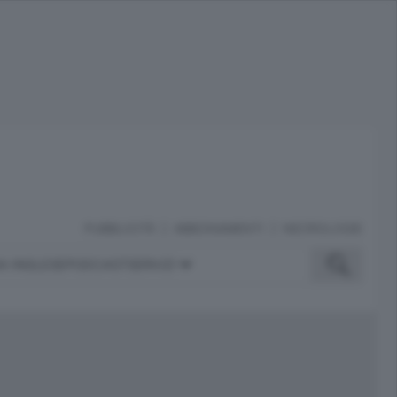
PUBBLICITÀ
ABBONAMENTI
NECROLOGIE
A INGLESE
PODCAST
SERVIZI
ubblicità
iù letti