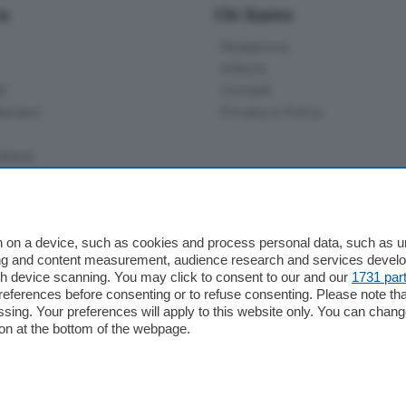
io
Chi Siamo
Redazione
Editore
li
Contatti
ariano
Privacy e Policy
bassa
alcio Como
 on a device, such as cookies and process personal data, such as uni
 Serie B
ising and content measurement, audience research and services deve
gh device scanning. You may click to consent to our and our
1731 par
alcio Como
ferences before consenting or to refuse consenting. Please note th
 Serie A
essing. Your preferences will apply to this website only. You can cha
 Serie A Femminile
on at the bottom of the webpage.
e