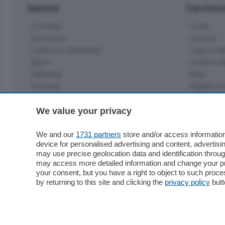
Sezioni
Territor
Cronaca
Como
Economia
Cintura
Cultura e Spettacoli
Lago e val
Sport
Cantù e M
Editoriali
Erba
Podcast
Olgiate e 
Quatar Pass
Media Inglese
We value your privacy
Sport
Storie nella Breva
Dirette C
Focus
We and our
1731 partners
store and/or access information
Classifica
device for personalised advertising and content, advert
Up
may use precise geolocation data and identification throu
Notizie C
Dossier
may access more detailed information and change your pre
Classifica
your consent, but you have a right to object to such proc
Classifica
by returning to this site and clicking the
privacy policy
butt
Settimanali
Classifich
L'Ordine
Imprese & Lavoro