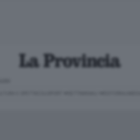
LOSO
LTURA E SPETTACOLI
SPORT
SETTIMANALI
EDITORIALI
MEDI
Classifica Serie B
Imprese & Lavoro
Cintura
Necrologie
P
Classifica Serie A
Salute & Benessere
Cantù e Mariano
Abbonamenti
P