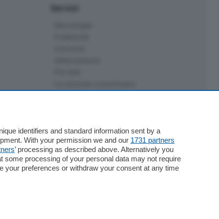
Servizi
Necrologie
Pubblicità
Concorsi
Abbonamenti
Più letti
Le aziende comunicano
Speciali
Cinema
ChiCercaCasa
Archivio
que identifiers and standard information sent by a
lopment. With your permission we and our
1731 partners
Meteo
tners
’ processing as described above. Alternatively you
Skill Alexa
at some processing of your personal data may not require
Elezioni 2024
nge your preferences or withdraw your consent at any time