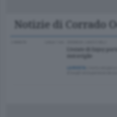
Classifica Serie A Femminile
Frontiera
Erba
Notizie di Corrado O
2 ANNI FA
Lettura 1 min.
CRONACA
/
LAGO E VALLI
L’estate di Enjoy por
meraviglie
L’invito nel parco
LA RIVISTA
di luoghi ed esperienze da sco