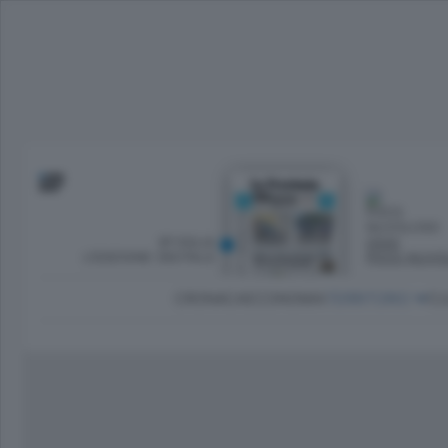
SFOGLIA
OGGI
L’EDIZIONE DIGITALE
POCO NUVO
CRONACA
ECONOMIA
TERRITORIO
CU
Dirette Calcio Como
L'Ordine
Como
Notizie Calcio Como
Diogene
Lago e valli