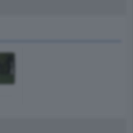
peciali
Cinema
rchivio
kill Alexa