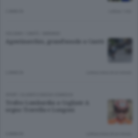
2 ANNI FA
Lettura 1 min.
CICLISMO
/
CANTÙ - MARIANO
Agostinacchio, grand’assolo a Cantù
2 ANNI FA
Lettura meno di un minuto.
SPORT
/
OLGIATE E BASSA COMASCA
Trofeo Lombardia a Cogliate A
segno Travella e Longoni
6 ANNI FA
Lettura meno di un minuto.