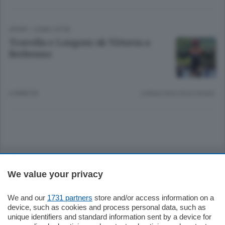
SPORT
/
COMO CITTÀ
Travella e Longoni ok Vittoria a
Berbenno
6 ANNI FA
Lettura meno di un minuto.
Sezioni
We value your privacy
Settimanali
We and our
1731 partners
store and/or access information on a
device, such as cookies and process personal data, such as
Territorio
unique identifiers and standard information sent by a device for