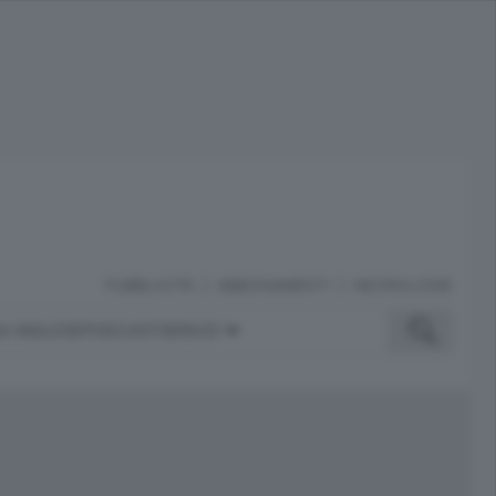
PUBBLICITÀ
ABBONAMENTI
NECROLOGIE
A INGLESE
PODCAST
SERVIZI
ubblicità
iù letti