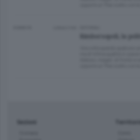
opporre un “l’hai scelto con 
8 ANNI FA
Lettura 2 min.
EDITORIALI
Rimborsopoli, la polit
Una volta quando qualcuno p
ma di infima qualità si usava r
Adesso, magari, di fronte a c
opporre un “l’hai scelto con 
Sezioni
Territor
Cronaca
Como