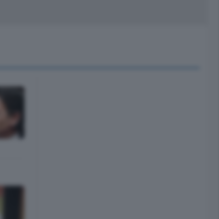
peciali
Cinema
rchivio
kill Alexa