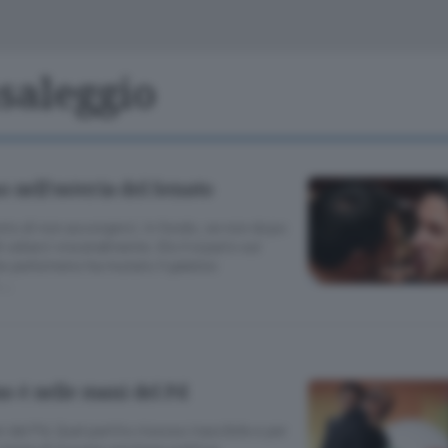
Classifiche
Olgiate e bassa
Le aziende comunicano
S
Podcast
saleggio
ChiCercaCasa
A
Meteo
S
 nell’osteria del Senato
Dossier
nto di non accorgerci, in fondo, se non dopo
 odiarci visceralmente. Giù il sipario sul
 perlomeno ha mutato il galateo
 …
no è nelle mani del Pd
del Pd. Quel partito rissoso irascibile e per