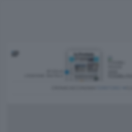
SFOGLIA
OGGI
L’EDIZIONE DIGITALE
POSSIBILI P
CRONACA
ECONOMIA
TERRITORIO
CU
Dirette Calcio Como
L'Ordine
Como
Notizie Calcio Como
Diogene
Lago e valli