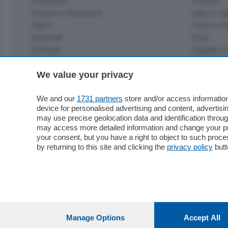
Economia
Cintura
Cultura e Spettacoli
Lago e val
Sport
Cantù e M
Editoriali
Erba
Podcast
Olgiate e 
Quatar Pass
Media Inglese
We value your privacy
Sport
Storie nella Breva
Dirette C
Focus
We and our
1731 partners
store and/or access information
Classifica
device for personalised advertising and content, advert
Up
may use precise geolocation data and identification throu
Notizie C
Dossier
may access more detailed information and change your pre
Classifica
your consent, but you have a right to object to such proc
Classifica
by returning to this site and clicking the
privacy policy
butt
Settimanali
Classifich
L'Ordine
Imprese & Lavoro
Diogene
Salute & Benessere
Frontiera
Manage Options
Accept All