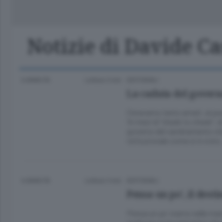
Classifica Serie A Femminile
Frontiera
Erba
Notizie di Davide Ca
6 ANNI FA
Lettura 3 min.
EDITORIALI
La caduta del governo
C’eravamo tanto amati, al pu
14 mesi di “cheek to cheek”, di
governo del cambiamento che
istituzionale come si è visto
6 ANNI FA
Lettura 3 min.
EDITORIALI
Pensa un po’, il desti
Pensa un po’ siamo nelle mani 