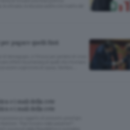
enta di trovare una linea politica
le chicane, le discese ardite e le risalite del
 per pagare quelli finti
pi di demagogia, si finisce per perdere di vista
escare effetti boomerang di quelli che ritornano
 senza avere cognizione di causa. Sembra …
ica e i mali della rete
ica e i mali della rete
roponeva un oggetto di presunto prestigio
ibattere: “l’hai trovato nelle patatine?”.
erti onorevoli della Repubblica si potrebbe