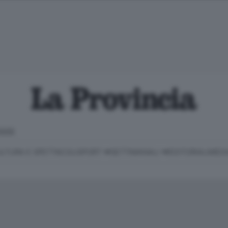
IOGGE
LTURA E SPETTACOLI
SPORT
SETTIMANALI
EDITORIALI
MEDI
Classifica Serie B
Imprese & Lavoro
Cintura
Necrologie
P
Classifica Serie A
Salute & Benessere
Cantù e Mariano
Abbonamenti
P