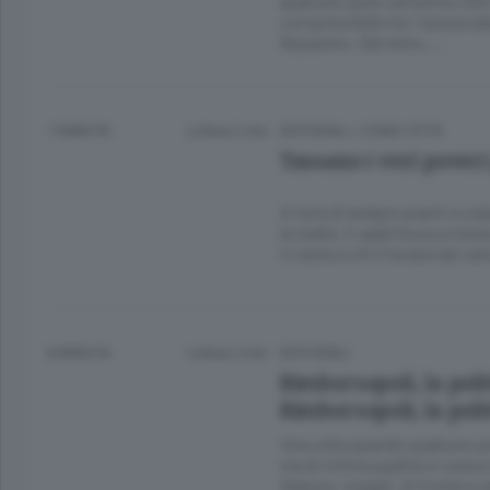
qualcuno pure carissimo che t
comprensibile tra i testacoda, 
Nazareno. Del resto, …
7 ANNI FA
Lettura 2 min.
EDITORIALI
/
COMO CITTÀ
Tassano i veri poveri
A furia di andare avanti a col
la realtà. E addirittura a inn
in testa a chi li ha lanciati
8 ANNI FA
Lettura 2 min.
EDITORIALI
Rimborsopoli, la polit
Rimborsopoli, la polit
Una volta quando qualcuno p
ma di infima qualità si usava r
Adesso, magari, di fronte a c