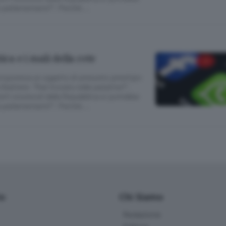
le parlamentarie?”. Perché …
ica e i mali della rete
roponeva un oggetto di presunto prestigio
ibattere: “l’hai trovato nelle patatine?”.
erti onorevoli della Repubblica si potrebbe
la parlamentarie?”. Perché …
io
Chi Siamo
Redazione