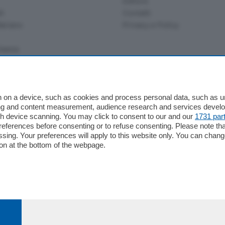
Editore
li
Contatti
ariano
Privacy e Policy
bassa
alcio Como
 on a device, such as cookies and process personal data, such as uni
 Serie B
ising and content measurement, audience research and services deve
gh device scanning. You may click to consent to our and our
1731 par
alcio Como
ferences before consenting or to refuse consenting. Please note th
 Serie A
essing. Your preferences will apply to this website only. You can cha
 Serie A Femminile
on at the bottom of the webpage.
e