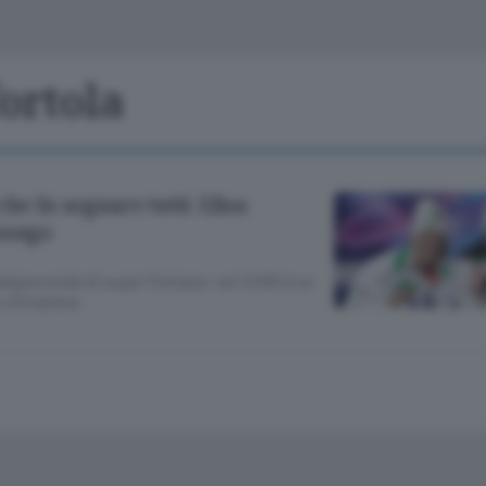
Classifiche
Olgiate e bassa
Le aziende comunicano
S
Podcast
fortola
ChiCercaCasa
A
Meteo
S
he fa sognare tutti: Elisa
Assago
Dossier
 degna erede di super Fontana: nei 3.000 è un
o d’impresa