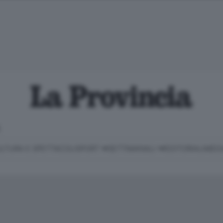
E
LTURA E SPETTACOLI
SPORT
SETTIMANALI
EDITORIALI
MEDI
Classifica Serie B
Imprese & Lavoro
Cintura
Necrologie
P
Classifica Serie A
Salute & Benessere
Cantù e Mariano
Abbonamenti
P