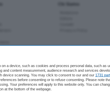
io
Chi Siamo
Redazione
Editore
li
Contatti
ariano
Privacy e Policy
bassa
alcio Como
 on a device, such as cookies and process personal data, such as uni
 Serie B
ising and content measurement, audience research and services deve
gh device scanning. You may click to consent to our and our
1731 par
alcio Como
ferences before consenting or to refuse consenting. Please note th
 Serie A
essing. Your preferences will apply to this website only. You can cha
 Serie A Femminile
on at the bottom of the webpage.
e