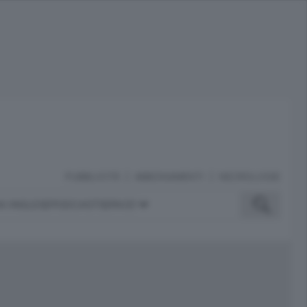
PUBBLICITÀ
ABBONAMENTI
NECROLOGIE
A INGLESE
PODCAST
SERVIZI
ubblicità
iù letti