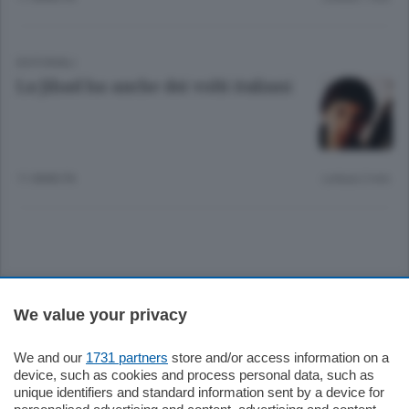
EDITORIALI
La Jihad ha anche dei volti italiani
11 ANNI FA
Lettura 2 min.
Sezioni
We value your privacy
Settimanali
We and our
1731 partners
store and/or access information on a
device, such as cookies and process personal data, such as
unique identifiers and standard information sent by a device for
Territorio