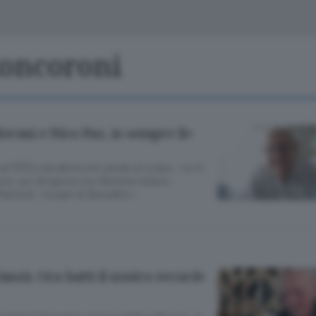
Classifiche
Olgiate e bassa
Le aziende comunicano
S
Podcast
Roncoroni
ChiCercaCasa
A
Meteo
S
roni e Nico Paz, io sempre lì»
Dossier
el 1972 e da allora non perde un colpo. «Io in
ste, poi dirigente con Beretta.Volevo
atteoli. I funghi di Bersellini»
lassù. Ora batti il nostro record»