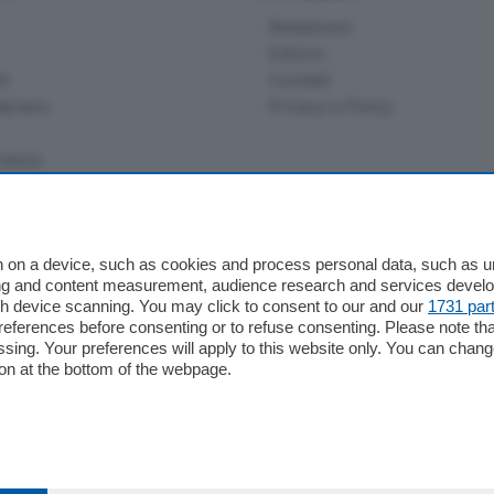
Redazione
Editore
li
Contatti
ariano
Privacy e Policy
bassa
alcio Como
 on a device, such as cookies and process personal data, such as uni
 Serie B
ising and content measurement, audience research and services deve
gh device scanning. You may click to consent to our and our
1731 par
alcio Como
ferences before consenting or to refuse consenting. Please note th
 Serie A
essing. Your preferences will apply to this website only. You can cha
 Serie A Femminile
on at the bottom of the webpage.
e