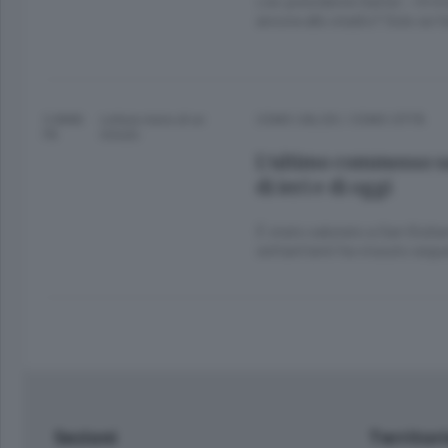
L’ex presidente Gattei: «Il ri
ancora allo stadio? Solo se 
3 ANNI
Lettura meno di un
COMO CALCIO
/
COMO CITTÀ
FA
minuto.
L’ultimo commosso sa
di ieri e di oggi
È stato salutato a San Giulian
settant’anni ha vissuto seguen
Sezioni
Territor