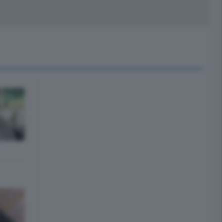
peciali
Cinema
rchivio
kill Alexa