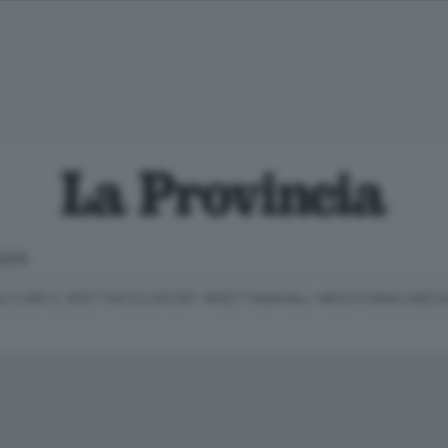
IOGGE
LTURA E SPETTACOLI
SPORT
SETTIMANALI
EDITORIALI
MEDI
Classifica Serie B
Imprese & Lavoro
Cintura
Necrologie
P
Classifica Serie A
Salute & Benessere
Cantù e Mariano
Abbonamenti
P