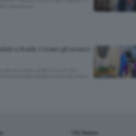
mpianto? Eravamo vicini a Vialli e Mancini. Io
fanno l’ascensore»
luto a Prada. C’erano gli azzurri
o dal suo mondo, quello in cui per oltre
do la vita della squadra nei suoi alti e bassi
io
Chi Siamo