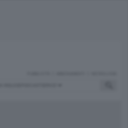
PUBBLICITÀ
ABBONAMENTI
NECROLOGIE
A INGLESE
PODCAST
SERVIZI
ubblicità
iù letti