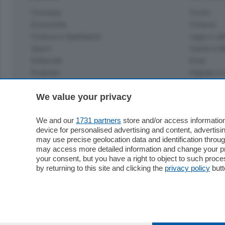
Cronaca
Como
Economia
Cintura
Cultura e Spettacoli
Lago e val
Sport
Cantù e M
Editoriali
Erba
Podcast
Olgiate e 
Quatar Pass
Media Inglese
We value your privacy
Sport
Storie nella Breva
Dirette C
Focus
We and our
1731 partners
store and/or access information
Classifica
device for personalised advertising and content, advert
Up
may use precise geolocation data and identification throu
Notizie C
Dossier
may access more detailed information and change your pre
Classifica
your consent, but you have a right to object to such proc
Classifica
by returning to this site and clicking the
privacy policy
butt
Settimanali
Classifich
L'Ordine
Imprese & Lavoro
Diogene