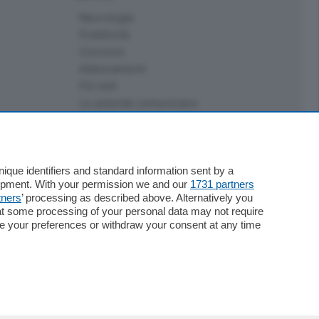
Necrologie
Pubblicità
Concorsi
Abbonamenti
Più letti
Le aziende comunicano
Speciali
Cinema
ChiCercaCasa
Archivio
que identifiers and standard information sent by a
lopment. With your permission we and our
1731 partners
Meteo
tners
’ processing as described above. Alternatively you
Skill Alexa
at some processing of your personal data may not require
Elezioni 2024
nge your preferences or withdraw your consent at any time