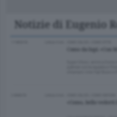
Classifica Serie A Femminile
Frontiera
Erba
Notizie di Eugenio 
11 MESI FA
Lettura 5 min.
COMO CALCIO
/
COMO CITTÀ
Como da lupi. «Con Me
Super tifoso: arrivò a Como n
pullman con la squadra a Trie
chiamare i miei figli Bruno e M
2 ANNI FA
Lettura 4 min.
COMO CALCIO
/
COMO CINTURA
«Como, bello vederti 