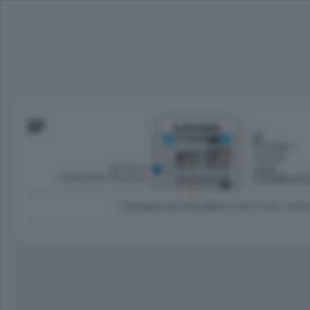
SFOGLIA
OGGI
L’EDIZIONE DIGITALE
POSSIBILI P
CRONACA
ECONOMIA
TERRITORIO
CU
Dirette Calcio Como
L'Ordine
Como
Notizie Calcio Como
Diogene
Lago e valli