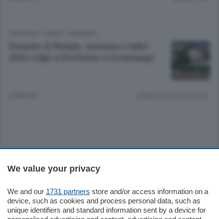
CRONACA
/
CANTÙ - MARIANO
Passato il Natale, tornano i ladri
Altri colpi a Perticato e Cremnago
6 ANNI FA
Lettura meno di un minuto.
Sezioni
We value your privacy
Settimanali
We and our
1731 partners
store and/or access information on a
device, such as cookies and process personal data, such as
unique identifiers and standard information sent by a device for
Territorio