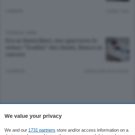
6 ANNI FA
Lettura 1 min.
CRONACA
/
ERBA
Era ai domiciliari, ma spacciava lo
stesso “Tradito” dai clienti, finisce in
carcere
10 ANNI FA
Lettura meno di un minuto.
Sezioni
We value your privacy
Settimanali
We and our
1731 partners
store and/or access information on a