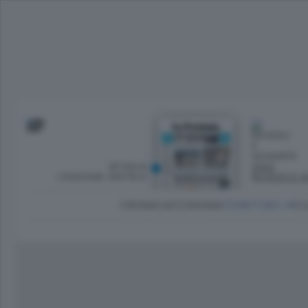
SFOGLIA
OGGI
L’EDIZIONE DIGITALE
ROVESCI E S
CRONACA
ECONOMIA
TERRITORIO
CU
Dirette Calcio Como
L'Ordine
Como
Notizie Calcio Como
Diogene
Lago e valli