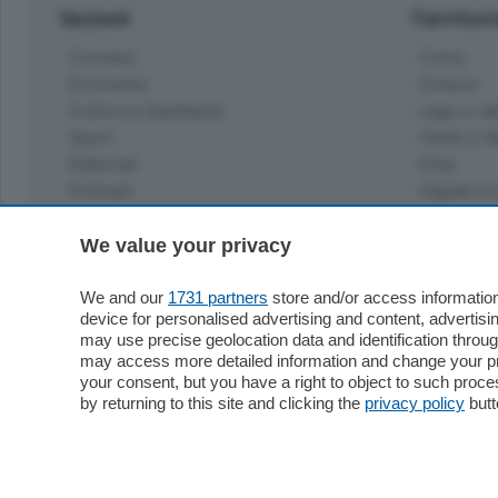
Sezioni
Territor
Cronaca
Como
Economia
Cintura
Cultura e Spettacoli
Lago e val
Sport
Cantù e M
Editoriali
Erba
Podcast
Olgiate e 
Quatar Pass
Media Inglese
We value your privacy
Sport
Storie nella Breva
Dirette C
Focus
We and our
1731 partners
store and/or access information
Classifica
device for personalised advertising and content, advert
Up
may use precise geolocation data and identification throu
Notizie C
Dossier
may access more detailed information and change your pre
Classifica
your consent, but you have a right to object to such proc
Classifica
by returning to this site and clicking the
privacy policy
butt
Settimanali
Classifich
L'Ordine
Imprese & Lavoro