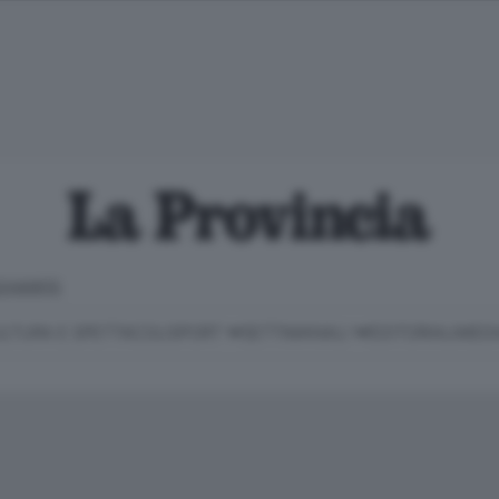
CHIARITE
LTURA E SPETTACOLI
SPORT
SETTIMANALI
EDITORIALI
MEDI
Classifica Serie B
Imprese & Lavoro
Cintura
Necrologie
P
Classifica Serie A
Salute & Benessere
Cantù e Mariano
Abbonamenti
P