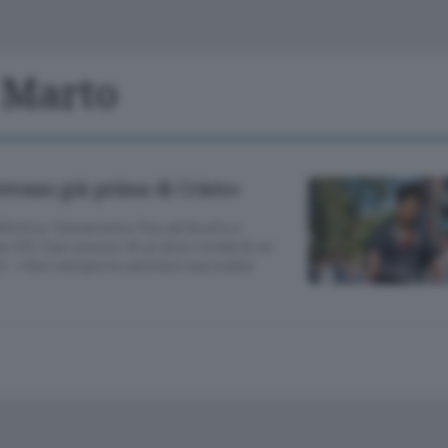
Classifiche
Olgiate e bassa
Le aziende comunicano
S
Podcast
o Marto
ChiCercaCasa
A
Meteo
S
tevano già prima di Cristo»
Dossier
ll’Antico Testamento fino ad Acutis e
 XIV. Casi precoci di un dono totale di sé
zi: «Non sempre la santità è una scelta