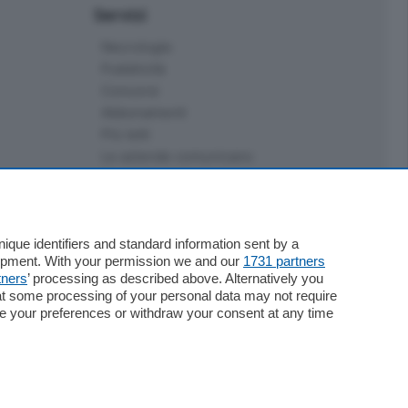
Servizi
Necrologie
Pubblicità
Concorsi
Abbonamenti
Più letti
Le aziende comunicano
Speciali
Cinema
ChiCercaCasa
Archivio
que identifiers and standard information sent by a
lopment. With your permission we and our
1731 partners
Meteo
tners
’ processing as described above. Alternatively you
Skill Alexa
at some processing of your personal data may not require
Elezioni 2024
nge your preferences or withdraw your consent at any time