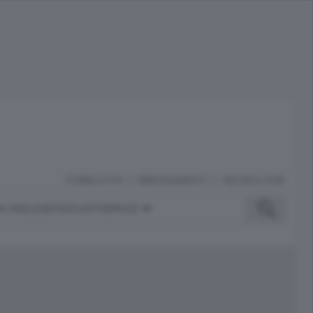
PUBBLICITÀ
ABBONAMENTI
NECROLOGIE
A INGLESE
PODCAST
SERVIZI
ubblicità
iù letti