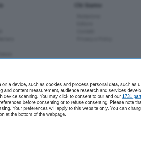
io
Chi Siamo
Redazione
Editore
li
Contatti
ariano
Privacy e Policy
bassa
alcio Como
 on a device, such as cookies and process personal data, such as uni
 Serie B
ising and content measurement, audience research and services deve
gh device scanning. You may click to consent to our and our
1731 par
alcio Como
ferences before consenting or to refuse consenting. Please note th
 Serie A
essing. Your preferences will apply to this website only. You can cha
 Serie A Femminile
on at the bottom of the webpage.
e