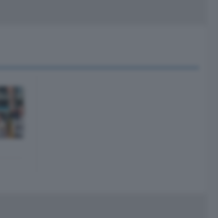
peciali
Cinema
rchivio
kill Alexa