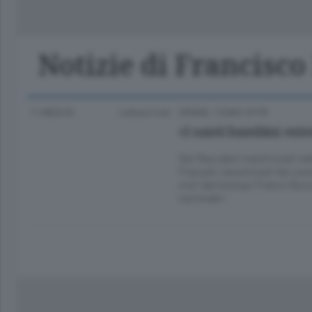
Classifica Serie A Femminile
Frontiera
Erba
Notizie di Francisc
11 MESI FA
Lettura 6 min.
ORDINE
/
COMO CITTÀ
«I santi bambini esis
Dai Maccabei martirizzati ne
Frassati canonizzati da Leone
visti dal teologo Franco Buz
razionale»