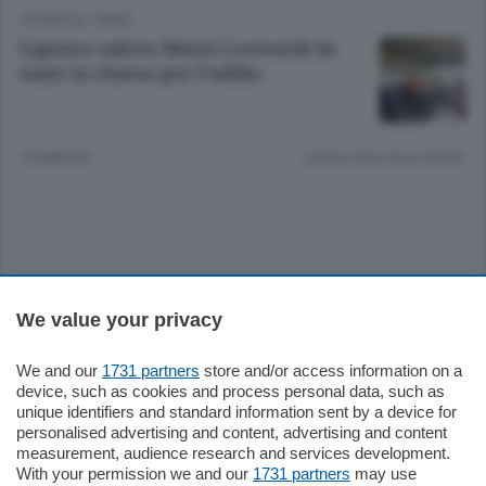
CRONACA
/
ERBA
Lipomo saluta Mario Leonardi In
tanti in chiesa per l’addio
12 ANNI FA
Lettura meno di un minuto.
Sezioni
We value your privacy
Settimanali
We and our
1731 partners
store and/or access information on a
device, such as cookies and process personal data, such as
unique identifiers and standard information sent by a device for
Territorio
personalised advertising and content, advertising and content
measurement, audience research and services development.
With your permission we and our
1731 partners
may use
Sport