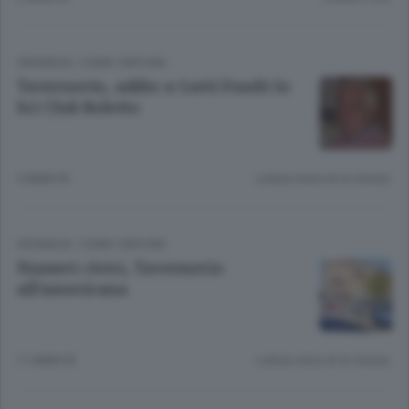
CRONACA
/
COMO CINTURA
Tavernerio, addio a Gatti Fondò lo
Sci Club Boletto
5 ANNI FA
Lettura meno di un minuto.
CRONACA
/
COMO CINTURA
Numeri civici, Tavernerio
all’americana
11 ANNI FA
Lettura meno di un minuto.