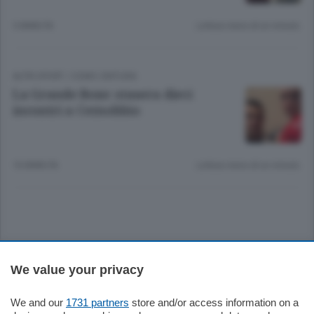
5 ANNI FA
Lettura meno di un minuto.
ALTRI SPORT
/
COMO CINTURA
La Grande Boxe: stasera dieci
incontri a Cernobbio
10 ANNI FA
Lettura meno di un minuto.
Sezioni
We value your privacy
Settimanali
We and our
1731 partners
store and/or access information on a