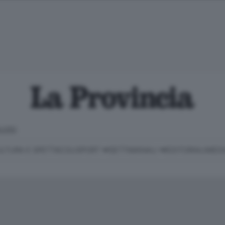
LOSO
LTURA E SPETTACOLI
SPORT
SETTIMANALI
EDITORIALI
MEDI
Classifica Serie B
Imprese & Lavoro
Cintura
Necrologie
P
Classifica Serie A
Salute & Benessere
Cantù e Mariano
Abbonamenti
P