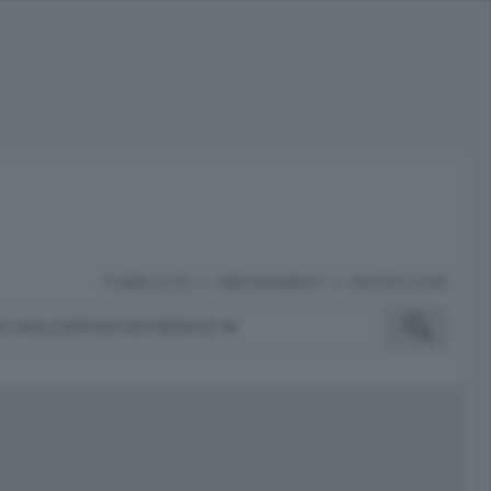
PUBBLICITÀ
ABBONAMENTI
NECROLOGIE
A INGLESE
PODCAST
SERVIZI
ubblicità
iù letti