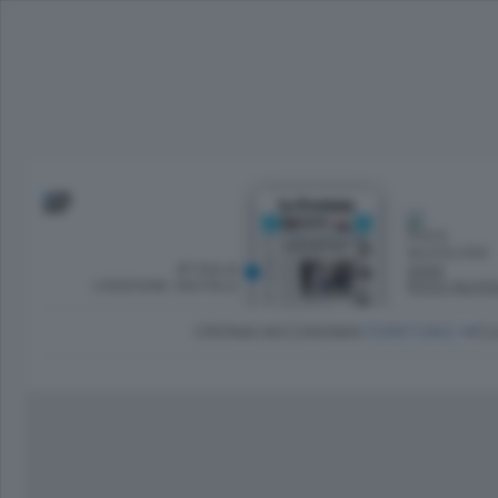
SFOGLIA
OGGI
L’EDIZIONE DIGITALE
POCO NUVO
CRONACA
ECONOMIA
TERRITORIO
CU
Dirette Calcio Como
L'Ordine
Como
Notizie Calcio Como
Diogene
Lago e valli