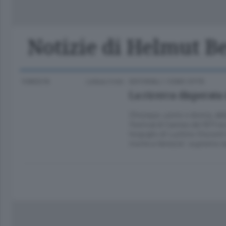
Classifica Serie A Femminile
Frontiera
Erba
Notizie di Helmut B
9 MESI FA
Lettura 3 min.
EDITORIALI
/
COMO CITTÀ
La ricerca disperata 
Chiunque, uomo o donna, abbia
Festival di Cannes del 1971 
l’orgoglio di Luchino Viscont
morte a Venezia”, supremo 