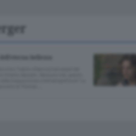
Classifiche
Olgiate e bassa
Le aziende comunicano
S
Podcast
erger
ChiCercaCasa
A
Meteo
S
dell’eterna bellezza
Dossier
 visto Tadzio sfilare sul red carpet del
ne è rimasto dannato. Nessuno mai, questo
i nella trasposizione cinematografica di “La
racconto di Thomas …