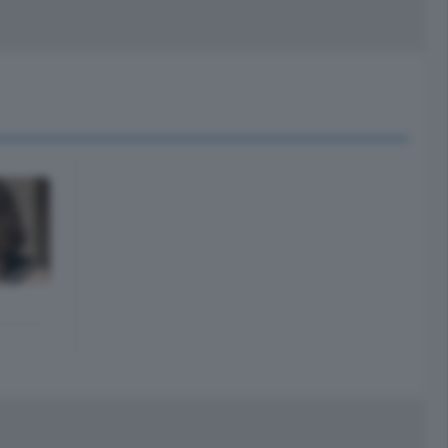
peciali
Cinema
rchivio
kill Alexa