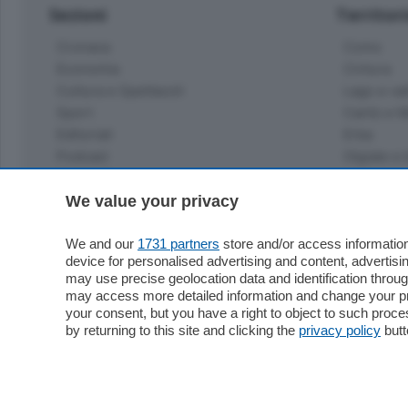
Sezioni
Territor
Cronaca
Como
Economia
Cintura
Cultura e Spettacoli
Lago e val
Sport
Cantù e M
Editoriali
Erba
Podcast
Olgiate e 
Quatar Pass
Media Inglese
We value your privacy
Sport
Storie nella Breva
Dirette C
Focus
We and our
1731 partners
store and/or access information
Classifica
device for personalised advertising and content, advert
Up
may use precise geolocation data and identification throu
Notizie C
Dossier
may access more detailed information and change your pre
Classifica
your consent, but you have a right to object to such proc
Classifica
by returning to this site and clicking the
privacy policy
butt
Settimanali
Classifich
L'Ordine
Imprese & Lavoro