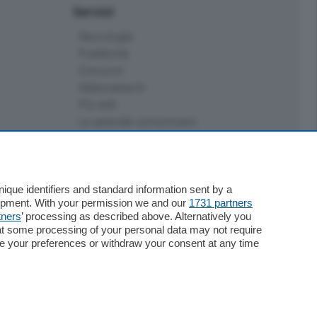
Servizi
Necrologie
Pubblicità
Concorsi
Abbonamenti
Più letti
Le aziende comunicano
Speciali
Cinema
ChiCercaCasa
Archivio
que identifiers and standard information sent by a
lopment. With your permission we and our
1731 partners
Meteo
tners
’ processing as described above. Alternatively you
Skill Alexa
at some processing of your personal data may not require
Elezioni 2024
nge your preferences or withdraw your consent at any time