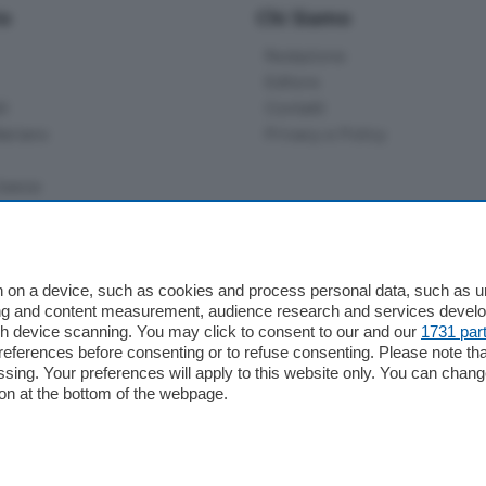
io
Chi Siamo
Redazione
Editore
li
Contatti
ariano
Privacy e Policy
bassa
alcio Como
 on a device, such as cookies and process personal data, such as uni
 Serie B
ising and content measurement, audience research and services deve
gh device scanning. You may click to consent to our and our
1731 par
alcio Como
ferences before consenting or to refuse consenting. Please note th
 Serie A
essing. Your preferences will apply to this website only. You can cha
 Serie A Femminile
on at the bottom of the webpage.
e