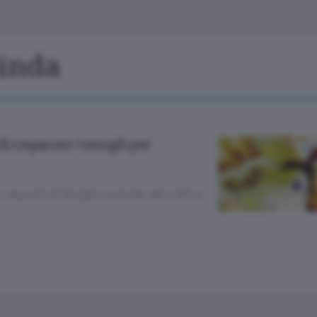
Classifiche
Olgiate e bassa
Le aziende comunicano
S
Podcast
Binda
ChiCercaCasa
A
Meteo
S
di risparmi Consigli per
Dossier
i depositi di famiglie e aziende, del 4,19% e