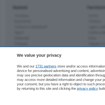
Sezioni
Territor
Cronaca
Como
Economia
Cintura
Cultura e Spettacoli
Lago e val
Sport
Cantù e M
Editoriali
Erba
Podcast
Olgiate e 
Quatar Pass
Media Inglese
We value your privacy
Sport
Storie nella Breva
Dirette C
Focus
We and our
1731 partners
store and/or access information
Classifica
device for personalised advertising and content, advert
Up
may use precise geolocation data and identification throu
Notizie C
Dossier
may access more detailed information and change your pre
Classifica
your consent, but you have a right to object to such proc
Classifica
by returning to this site and clicking the
privacy policy
butt
Settimanali
Classifich
L'Ordine
Imprese & Lavoro