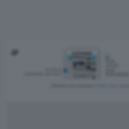
SFOGLIA
OGGI
L’EDIZIONE DIGITALE
NUBI SPARS
CRONACA
ECONOMIA
TERRITORIO
CU
Dirette Calcio Como
L'Ordine
Como
Notizie Calcio Como
Diogene
Lago e valli