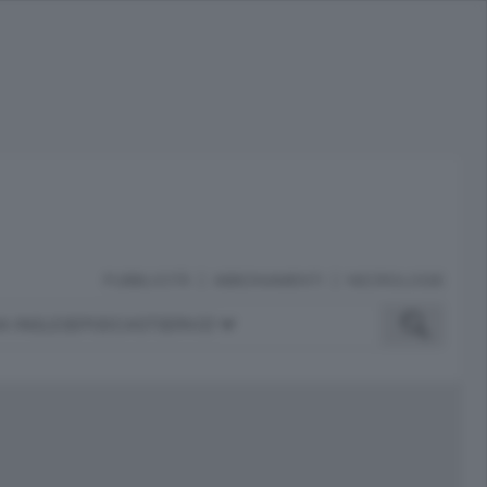
PUBBLICITÀ
ABBONAMENTI
NECROLOGIE
A INGLESE
PODCAST
SERVIZI
ubblicità
iù letti