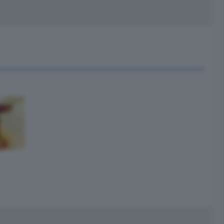
peciali
Cinema
rchivio
kill Alexa