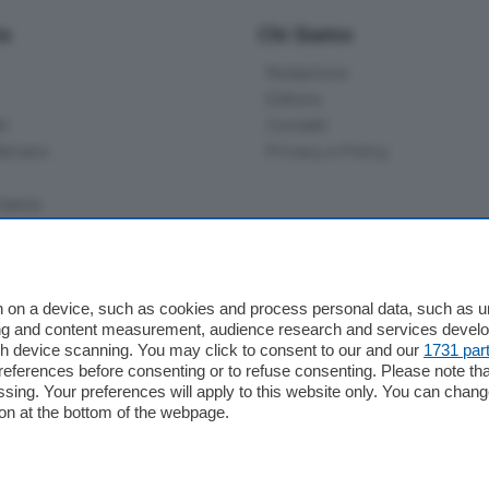
io
Chi Siamo
Redazione
Editore
li
Contatti
ariano
Privacy e Policy
bassa
alcio Como
 on a device, such as cookies and process personal data, such as uni
 Serie B
ising and content measurement, audience research and services deve
gh device scanning. You may click to consent to our and our
1731 par
alcio Como
ferences before consenting or to refuse consenting. Please note th
 Serie A
essing. Your preferences will apply to this website only. You can cha
 Serie A Femminile
on at the bottom of the webpage.
e