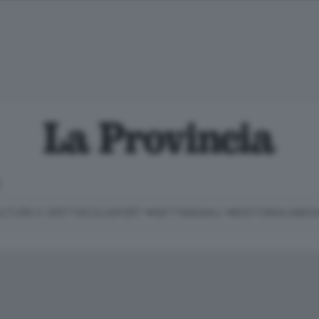
E
LTURA E SPETTACOLI
SPORT
SETTIMANALI
EDITORIALI
MEDI
Classifica Serie B
Imprese & Lavoro
Cintura
Necrologie
P
Classifica Serie A
Salute & Benessere
Cantù e Mariano
Abbonamenti
P