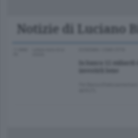
Classifica Serie A Femminile
Frontiera
Erba
Notizie di Luciano 
11 ANNI
Lettura meno di un
ECONOMIA
/
COMO CITTÀ
FA
minuto.
In banca 12 miliardi 
investirli bene
Per Banca d’Italia aumentano 
del 8,2%