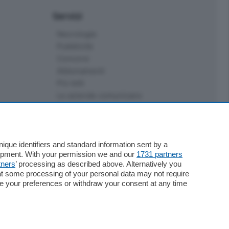
Servizi
Necrologie
Pubblicità
Concorsi
Abbonamenti
Più letti
Le aziende comunicano
Speciali
Cinema
ChiCercaCasa
Archivio
que identifiers and standard information sent by a
lopment. With your permission we and our
1731 partners
Meteo
tners
’ processing as described above. Alternatively you
Skill Alexa
at some processing of your personal data may not require
Elezioni 2024
nge your preferences or withdraw your consent at any time