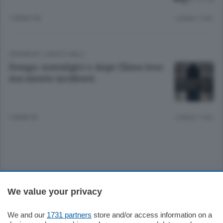
1 ANNO FA
Lettura 1 min.
CRONACA
/
LAGO E VALLI
Dongo: nostalgici e Anpi Clima teso
ma niente incidenti
5 ANNI FA
Lettura 1 min.
Sezioni
We value your privacy
Settimanali
We and our
1731 partners
store and/or access information on a