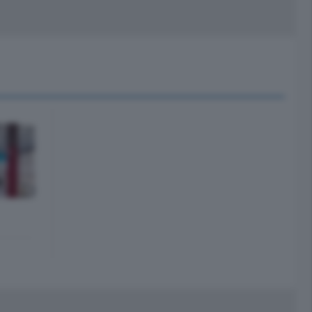
peciali
Cinema
rchivio
kill Alexa