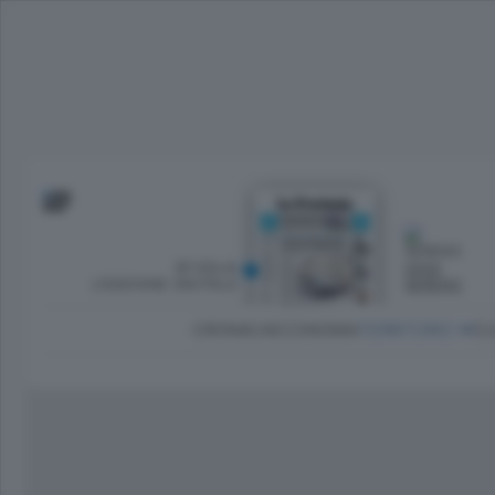
SFOGLIA
OGGI
L’EDIZIONE DIGITALE
SERENO
CRONACA
ECONOMIA
TERRITORIO
CU
Dirette Calcio Como
L'Ordine
Como
Notizie Calcio Como
Diogene
Lago e valli