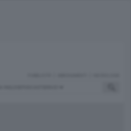
PUBBLICITÀ
ABBONAMENTI
NECROLOGIE
A INGLESE
PODCAST
SERVIZI
ubblicità
iù letti