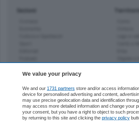
Sezioni
Territor
Cronaca
Como
Economia
Cintura
Cultura e Spettacoli
Lago e val
Sport
Cantù e M
Editoriali
Erba
Podcast
Olgiate e 
Quatar Pass
Media Inglese
We value your privacy
Sport
Storie nella Breva
Dirette C
Focus
We and our
1731 partners
store and/or access information
Classifica
device for personalised advertising and content, advert
Up
may use precise geolocation data and identification throu
Notizie C
Dossier
may access more detailed information and change your pre
Classifica
your consent, but you have a right to object to such proc
Classifica
by returning to this site and clicking the
privacy policy
butt
Settimanali
Classifich
L'Ordine
Imprese & Lavoro