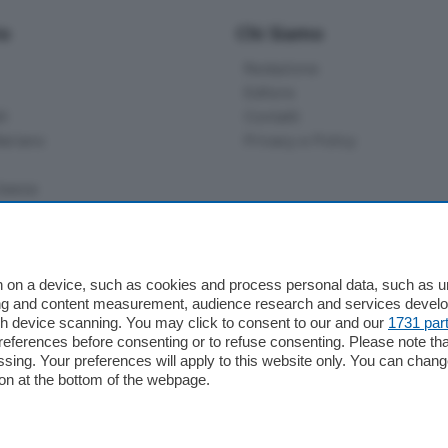
io
Chi Siamo
Redazione
Editore
li
Contatti
ariano
Privacy e Policy
bassa
alcio Como
 on a device, such as cookies and process personal data, such as uni
 Serie B
ising and content measurement, audience research and services deve
gh device scanning. You may click to consent to our and our
1731 par
alcio Como
ferences before consenting or to refuse consenting. Please note th
 Serie A
essing. Your preferences will apply to this website only. You can cha
 Serie A Femminile
on at the bottom of the webpage.
e