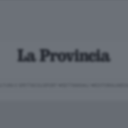
LTURA E SPETTACOLI
SPORT
SETTIMANALI
EDITORIALI
MEDI
Classifica Serie B
Imprese & Lavoro
Cintura
Necrologie
P
Classifica Serie A
Salute & Benessere
Cantù e Mariano
Abbonamenti
P