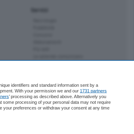
Servizi
Necrologie
Pubblicità
Concorsi
Abbonamenti
Più letti
Le aziende comunicano
Speciali
Cinema
ChiCercaCasa
Archivio
que identifiers and standard information sent by a
lopment. With your permission we and our
1731 partners
Meteo
tners
’ processing as described above. Alternatively you
Skill Alexa
at some processing of your personal data may not require
Elezioni 2024
nge your preferences or withdraw your consent at any time