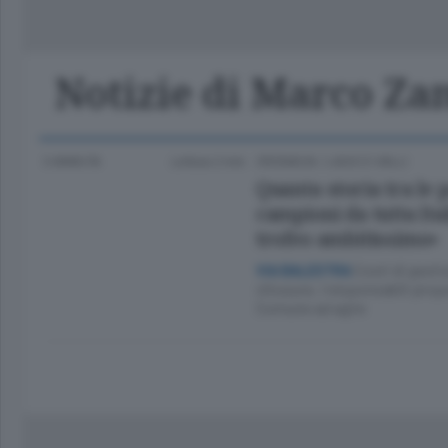
Classifica Serie A Femminile
Frontiera
Erba
Notizie di Marco Za
3 ANNI FA
Lettura 2 min.
CRONACA
/
LAGO E VALLI
Quanta storia tra le 
campioni da tutta Ital
trofeo ambitissimo»
Costi di gestio
VIA BALESTRA
chiusura. I responsabili pro
Comune ad agire