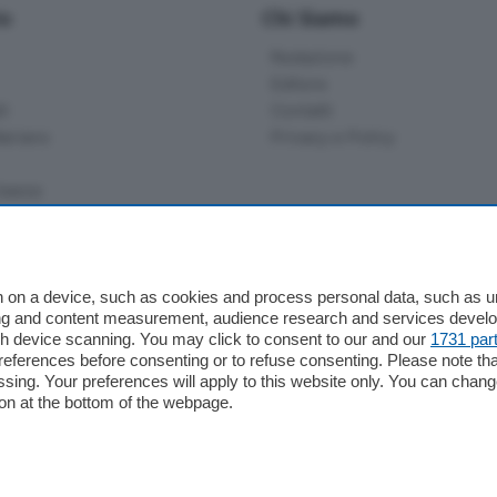
io
Chi Siamo
Redazione
Editore
li
Contatti
ariano
Privacy e Policy
bassa
alcio Como
 on a device, such as cookies and process personal data, such as uni
 Serie B
ising and content measurement, audience research and services deve
gh device scanning. You may click to consent to our and our
1731 par
alcio Como
ferences before consenting or to refuse consenting. Please note th
 Serie A
essing. Your preferences will apply to this website only. You can cha
 Serie A Femminile
on at the bottom of the webpage.
e