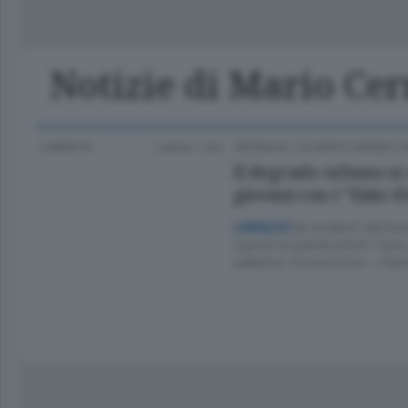
Classifica Serie A Femminile
Frontiera
Erba
Notizie di Mario Ce
3 ANNI FA
Lettura 1 min.
CRONACA
/
OLGIATE E BASSA 
Il degrado urbano si 
giovani con i “falsi d
Gli studenti del lic
LOMAZZO
ispirati ai grandi artisti. Son
palestra. Conoscitore: «Fare