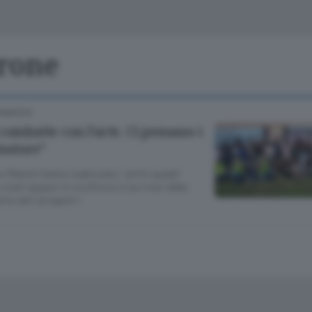
Classifiche
Olgiate e bassa
Le aziende comunicano
S
Podcast
rrone
ChiCercaCasa
A
COMASCA
Meteo
S
combatte con l’arte. Ci pensano i
’autore”
Dossier
eo Melotti hanno realizzato i primi quadri
o stati appesi in via Giovio e sui muri della
mo altri progetti»