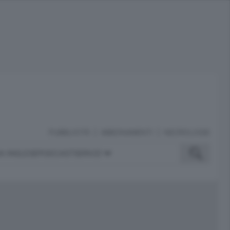
PUBBLICITÀ
ABBONAMENTI
NECROLOGIE
A INGLESE
PODCAST
SERVIZI
ubblicità
iù letti