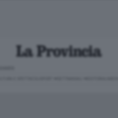
CHIARITE
LTURA E SPETTACOLI
SPORT
SETTIMANALI
EDITORIALI
MEDI
Classifica Serie B
Imprese & Lavoro
Cintura
Necrologie
P
Classifica Serie A
Salute & Benessere
Cantù e Mariano
Abbonamenti
P