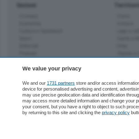
Sezioni
Territor
Cronaca
Como
Economia
Cintura
Cultura e Spettacoli
Lago e val
Sport
Cantù e M
Editoriali
Erba
Podcast
Olgiate e 
Quatar Pass
Media Inglese
We value your privacy
Sport
Storie nella Breva
Dirette C
Focus
We and our
1731 partners
store and/or access information
Classifica
device for personalised advertising and content, advert
Up
may use precise geolocation data and identification throu
Notizie C
Dossier
may access more detailed information and change your pre
Classifica
your consent, but you have a right to object to such proc
Classifica
by returning to this site and clicking the
privacy policy
butt
Settimanali
Classifich
L'Ordine
Imprese & Lavoro