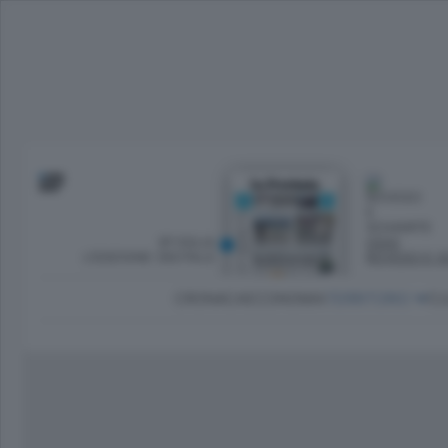
SFOGLIA
OGGI
L’EDIZIONE DIGITALE
ROVESCI E S
CRONACA
ECONOMIA
TERRITORIO
CU
Dirette Calcio Como
L'Ordine
Como
Notizie Calcio Como
Diogene
Lago e valli