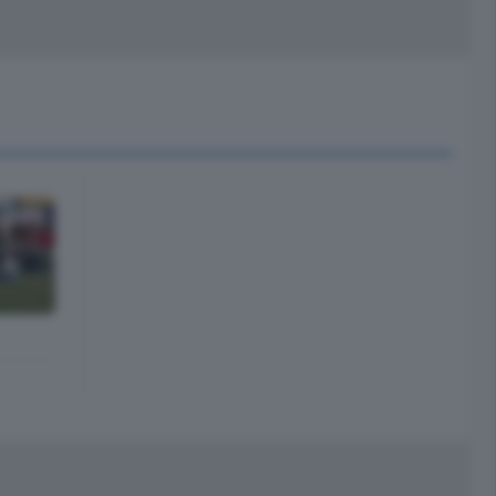
peciali
Cinema
rchivio
kill Alexa