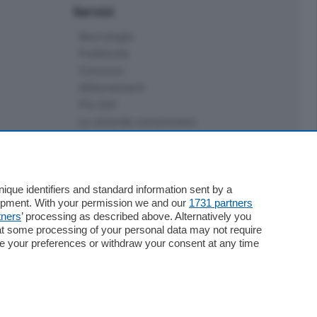
Servizi
Necrologie
Pubblicità
Concorsi
Abbonamenti
Più letti
Le aziende comunicano
Speciali
Cinema
ChiCercaCasa
Archivio
que identifiers and standard information sent by a
lopment. With your permission we and our
1731 partners
Meteo
tners
’ processing as described above. Alternatively you
Skill Alexa
at some processing of your personal data may not require
Elezioni 2024
nge your preferences or withdraw your consent at any time