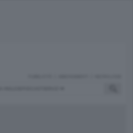
PUBBLICITÀ
ABBONAMENTI
NECROLOGIE
A INGLESE
PODCAST
SERVIZI
ubblicità
iù letti