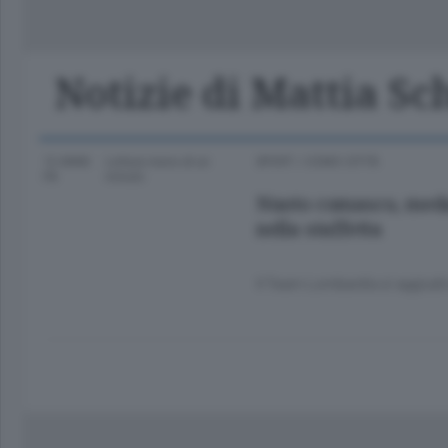
Classifica Serie A Femminile
Frontiera
Erba
Notizie di Mattia Sc
12 ANNI
Lettura meno di un
SPORT
/
COMO CITTÀ
FA
minuto.
Nuoto comasco, medag
nella staffetta
Il Team Lombardia si aggiudic