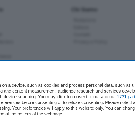
io
Chi Siamo
Redazione
Editore
li
Contatti
ariano
Privacy e Policy
bassa
alcio Como
 on a device, such as cookies and process personal data, such as uni
 Serie B
ising and content measurement, audience research and services deve
gh device scanning. You may click to consent to our and our
1731 par
alcio Como
ferences before consenting or to refuse consenting. Please note th
 Serie A
essing. Your preferences will apply to this website only. You can cha
 Serie A Femminile
on at the bottom of the webpage.
e