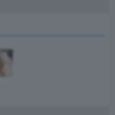
peciali
Cinema
rchivio
kill Alexa