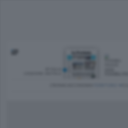
SFOGLIA
OGGI
L’EDIZIONE DIGITALE
POSSIBILI P
CRONACA
ECONOMIA
TERRITORIO
CU
Dirette Calcio Como
L'Ordine
Como
Notizie Calcio Como
Diogene
Lago e valli