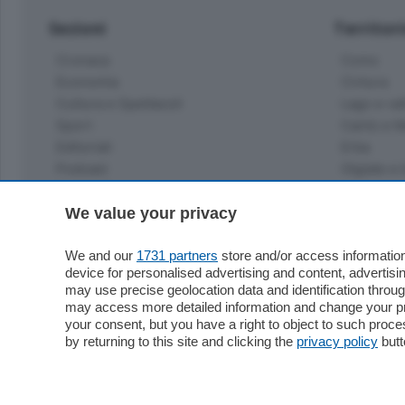
Sezioni
Territor
Cronaca
Como
Economia
Cintura
Cultura e Spettacoli
Lago e val
Sport
Cantù e M
Editoriali
Erba
Podcast
Olgiate e 
Quatar Pass
Media Inglese
We value your privacy
Sport
Storie nella Breva
Dirette C
Focus
We and our
1731 partners
store and/or access information
Classifica
device for personalised advertising and content, advert
Up
may use precise geolocation data and identification throu
Notizie C
Dossier
may access more detailed information and change your pre
Classifica
your consent, but you have a right to object to such proc
Classifica
by returning to this site and clicking the
privacy policy
butt
Settimanali
Classifich
L'Ordine
Imprese & Lavoro