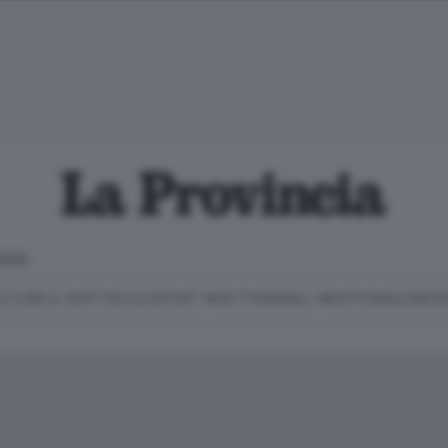
IOGGE
LTURA E SPETTACOLI
SPORT
SETTIMANALI
EDITORIALI
MEDI
Classifica Serie B
Imprese & Lavoro
Cintura
Necrologie
P
Classifica Serie A
Salute & Benessere
Cantù e Mariano
Abbonamenti
P