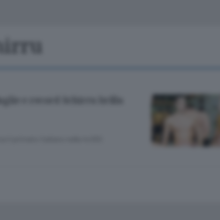
Classifiche
Olgiate e bassa
Le aziende comunicano
S
Podcast
hirru
ChiCercaCasa
A
Meteo
S
lie e record Schirru brilla
Dossier
a il primato italiano nella 4x100