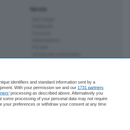
Servizi
Necrologie
Pubblicità
Concorsi
Abbonamenti
Più letti
Le aziende comunicano
Speciali
Cinema
ChiCercaCasa
Archivio
que identifiers and standard information sent by a
lopment. With your permission we and our
1731 partners
Meteo
tners
’ processing as described above. Alternatively you
Skill Alexa
at some processing of your personal data may not require
Elezioni 2024
nge your preferences or withdraw your consent at any time