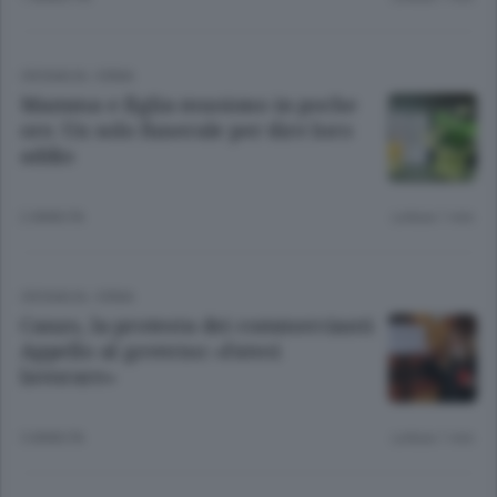
CRONACA
/
ERBA
Mamma e figlia muoiono in poche
ore. Un solo funerale per dire loro
addio
2 ANNI FA
Lettura 1 min.
CRONACA
/
ERBA
Canzo, la protesta dei commercianti
Appello al governo: «Fateci
lavorare»
5 ANNI FA
Lettura 1 min.