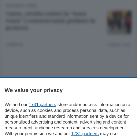
CRONACA
/
ERBA
Canzo, rivolta contro la “zona
rossa” I commercianti guidano la
protesta
5 ANNI FA
Lettura 1 min.
Sezioni
We value your privacy
Settimanali
We and our
1731 partners
store and/or access information on a
device, such as cookies and process personal data, such as
unique identifiers and standard information sent by a device for
Territorio
personalised advertising and content, advertising and content
measurement, audience research and services development.
With your permission we and our
1731 partners
may use
Sport