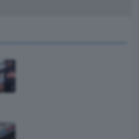
peciali
Cinema
rchivio
kill Alexa