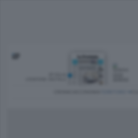
SFOGLIA
OGGI
L’EDIZIONE DIGITALE
SERENO
CRONACA
ECONOMIA
TERRITORIO
CU
Dirette Calcio Como
L'Ordine
Como
Notizie Calcio Como
Diogene
Lago e valli