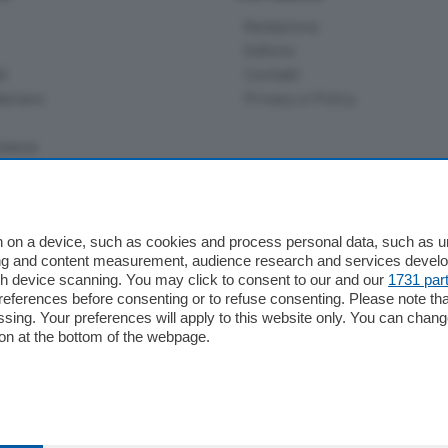
Redazione
Editore
li
Contatti
ariano
Privacy e Policy
bassa
alcio Como
 on a device, such as cookies and process personal data, such as uni
 Serie B
ising and content measurement, audience research and services deve
gh device scanning. You may click to consent to our and our
1731 par
alcio Como
ferences before consenting or to refuse consenting. Please note th
 Serie A
essing. Your preferences will apply to this website only. You can cha
 Serie A Femminile
on at the bottom of the webpage.
e