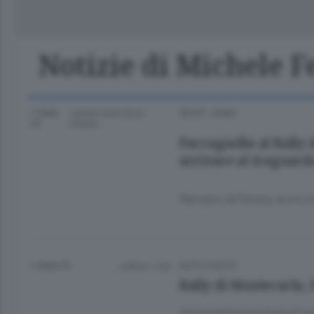
Classifica Serie A Femminile
Frontiera
Erba
Notizie di Michele F
7 ANNI
Lettura meno di un
SPORT
/
ERBA
FA
minuto.
Paccagnella al Rally 
arrivare al traguard
Navigato da Ferrara, al via c
7 ANNI FA
Lettura 1 min.
AUTO E MOTO
Rally di Montecarlo, 
AutomobilismoIl sogno di una 