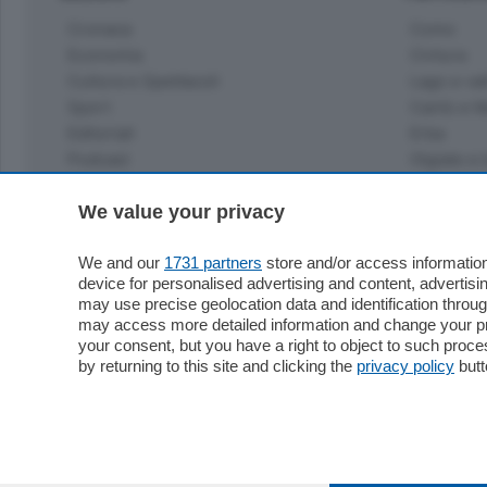
Cronaca
Como
Economia
Cintura
Cultura e Spettacoli
Lago e val
Sport
Cantù e M
Editoriali
Erba
Podcast
Olgiate e 
Quatar Pass
Media Inglese
We value your privacy
Sport
Storie nella Breva
Dirette C
Focus
We and our
1731 partners
store and/or access information
Classifica
device for personalised advertising and content, advert
Up
may use precise geolocation data and identification throu
Notizie C
Dossier
may access more detailed information and change your pre
Classifica
your consent, but you have a right to object to such proc
Classifica
by returning to this site and clicking the
privacy policy
butt
Settimanali
Classifich
L'Ordine
Imprese & Lavoro
Diogene