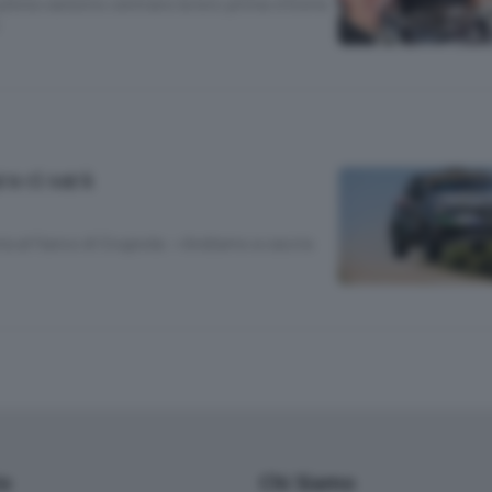
pilota varesino centrano la loro prima vittoria
ra ci sarà
ia al fianco di Crugnola: «Andiamo a caccia
io
Chi Siamo