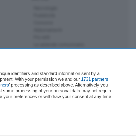
Necrologie
Pubblicità
Concorsi
Abbonamenti
Più letti
Le aziende comunicano
Speciali
Cinema
ChiCercaCasa
Archivio
que identifiers and standard information sent by a
lopment. With your permission we and our
1731 partners
Meteo
tners
’ processing as described above. Alternatively you
Skill Alexa
at some processing of your personal data may not require
Elezioni 2024
nge your preferences or withdraw your consent at any time