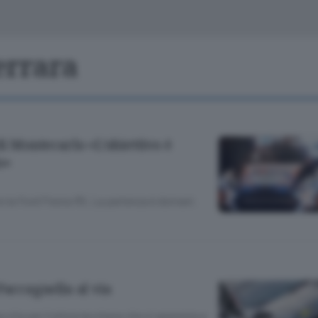
Classifiche
Olgiate e bassa
Le aziende comunicano
S
Podcast
errara
ChiCercaCasa
A
Meteo
S
di Montecarlo «L’obiettivo è
Dossier
o»
on la Ford Fiesta R5. La partenza è domani.
Paccagnella al via
vita per il pilota lecchese che si appresta a