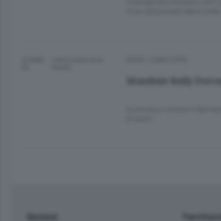
Il navigatore comasco con il 
in un campionato del m ondo
10 ANNI
Lettura meno di un
SPORT
/
COMO CITTÀ
FA
minuto.
Mondiale Rally Ferra
Il comasco correrà in German
di punti»
Sezioni
Territor