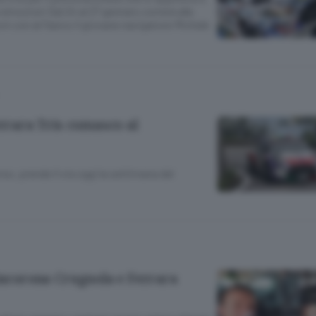
 emozioni Dal 24 al 27 gennaio correrà alla
x4 con al fianco il giovane navigatore Michele
errara Tris comasco al
so, prende il via oggi la settimana del
 incorona Crugnola e Ferrara