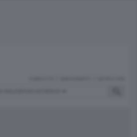
PUBBLICITÀ
ABBONAMENTI
NECROLOGIE
A INGLESE
PODCAST
SERVIZI
ubblicità
iù letti