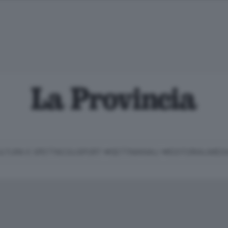
LTURA E SPETTACOLI
SPORT
SETTIMANALI
EDITORIALI
MEDI
Classifica Serie B
Imprese & Lavoro
Cintura
Necrologie
P
Classifica Serie A
Salute & Benessere
Cantù e Mariano
Abbonamenti
P