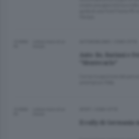
vivere una gara mitica e mille
guida di una Ford Fiesta R5 4
Ferrara
10 ANNI
Lettura meno di un
AUTOMOBILISMO
/
COMO CITTÀ
FA
minuto.
Auto: Re, Bariani e F
“Montecarlo”
Con la ricognizione del percor
prestigioso Rally
10 ANNI
Lettura meno di un
SPORT
/
COMO CITTÀ
FA
minuto.
Il rally di Germania