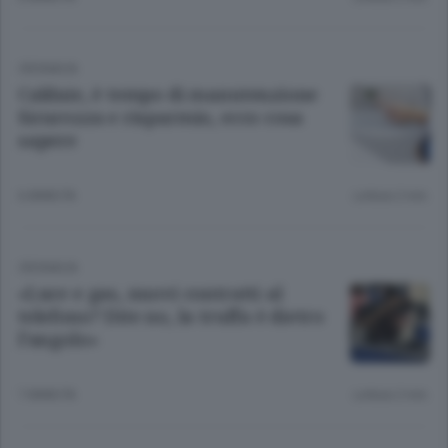
CRONACA
Caldaie, è tempo di manutenzione
Sicurezza e risparmio, ecco cosa
sapere
6 ANNI FA
Lettura 2 min.
CRONACA
«Luce e gas, nuovi contratti al
telefono? Dite no, la truffa è dietro
l’angolo»
7 ANNI FA
Lettura 2 min.