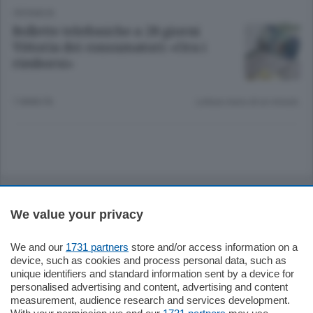
CRONACA
Bollette telefoniche a 28 giorni
Vittoria dei consumatori: «Ora i
rimborsi»
7 ANNI FA
Lettura meno di un minuto.
Sezioni
We value your privacy
Settimanali
We and our
1731 partners
store and/or access information on a
device, such as cookies and process personal data, such as
Territorio
unique identifiers and standard information sent by a device for
personalised advertising and content, advertising and content
measurement, audience research and services development.
Sport