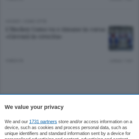
HOCKEY
/
COMO CITTÀ
L’Hockey Como va e rimane in corsa:
«Giovani in crescita»
9 MESI FA
Lettura 1 min.
Sezioni
We value your privacy
Settimanali
We and our
1731 partners
store and/or access information on a
device, such as cookies and process personal data, such as
unique identifiers and standard information sent by a device for
Territorio