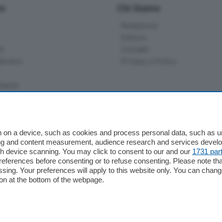
io
Chi Siamo
Redazione
Editore
li
Contatti
ariano
Privacy e Policy
bassa
alcio Como
 on a device, such as cookies and process personal data, such as uni
 Serie B
ising and content measurement, audience research and services deve
gh device scanning. You may click to consent to our and our
1731 par
alcio Como
ferences before consenting or to refuse consenting. Please note th
 Serie A
essing. Your preferences will apply to this website only. You can cha
 Serie A Femminile
on at the bottom of the webpage.
e