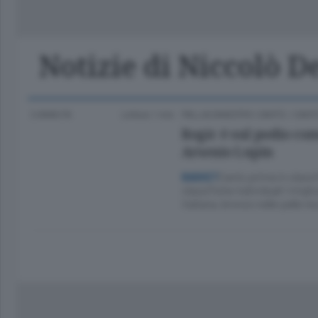
Classifica Serie A Femminile
Frontiera
Erba
Notizie di Niccolò D
3 ANNI FA
Lettura 1 min.
PALLACANESTRO CANTÙ
/
CANT
Rogic è sul podio com
Arsenio Lupin
Cantù prima in classi
BASKET
classifiche individuali I migli
italiana, bronzo nelle palle r