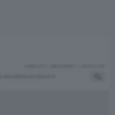
PUBBLICITÀ
ABBONAMENTI
NECROLOGIE
A INGLESE
PODCAST
SERVIZI
ubblicità
iù letti