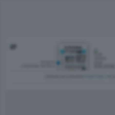
SFOGLIA
OGGI
L’EDIZIONE DIGITALE
NUBI SPARS
CRONACA
ECONOMIA
TERRITORIO
CU
Dirette Calcio Como
L'Ordine
Como
Notizie Calcio Como
Diogene
Lago e valli