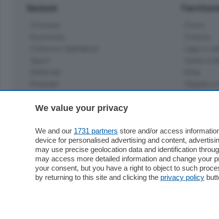
Sezioni
Territor
Cronaca
Como
Economia
Cintura
Cultura e Spettacoli
Lago e val
Sport
Cantù e M
Editoriali
Erba
Podcast
Olgiate e 
Quatar Pass
Media Inglese
We value your privacy
Sport
Storie nella Breva
Dirette C
Focus
We and our
1731 partners
store and/or access information
Classifica
device for personalised advertising and content, advert
Up
may use precise geolocation data and identification throu
Notizie C
Dossier
may access more detailed information and change your pre
Classifica
your consent, but you have a right to object to such proc
Classifica
by returning to this site and clicking the
privacy policy
butt
Settimanali
Classifich
L'Ordine
Imprese & Lavoro