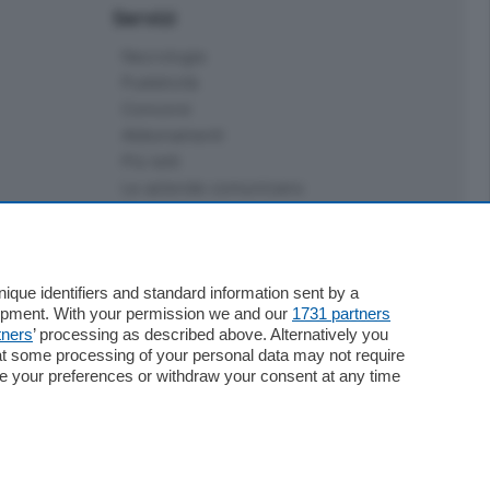
Servizi
Necrologie
Pubblicità
Concorsi
Abbonamenti
Più letti
Le aziende comunicano
Speciali
Cinema
ChiCercaCasa
Archivio
que identifiers and standard information sent by a
lopment. With your permission we and our
1731 partners
Meteo
tners
’ processing as described above. Alternatively you
Skill Alexa
at some processing of your personal data may not require
Elezioni 2024
nge your preferences or withdraw your consent at any time