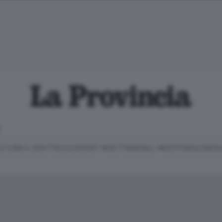
E
LTURA E SPETTACOLI
SPORT
SETTIMANALI
EDITORIALI
MEDI
Classifica Serie B
Imprese & Lavoro
Cintura
Necrologie
P
Classifica Serie A
Salute & Benessere
Cantù e Mariano
Abbonamenti
P