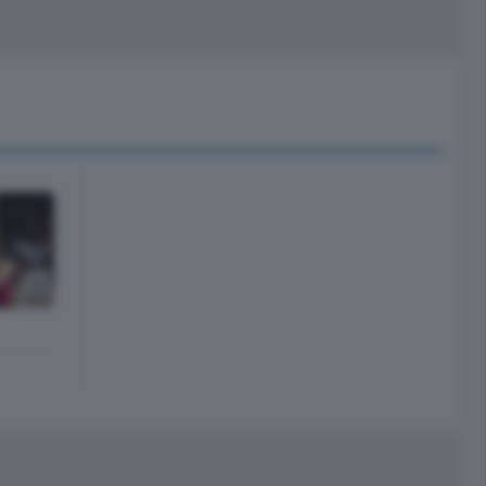
peciali
Cinema
rchivio
kill Alexa