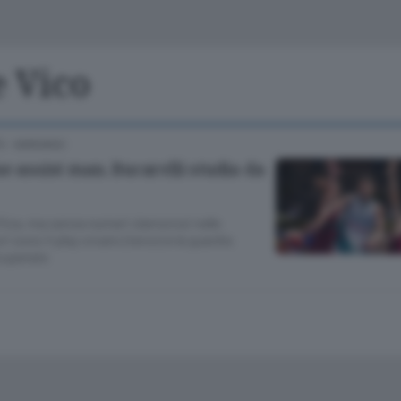
Classifiche
Olgiate e bassa
Le aziende comunicano
S
Podcast
e Vico
ChiCercaCasa
A
Ù - MARIANO
Meteo
S
e assist man. Bucarelli studia da
Dossier
fica, ma senza numeri clamorosi nelle
ori sono il play croato (terzo) e la guardia
ecuperate