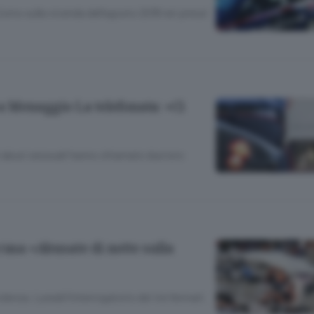
Como sulla vicenda dell’agosto 2018 nei pressi
a Menaggio La telefonata: «Ci
i abusi sessuali hanno chiamato due loro
cusa «Abusate di notte sulla
olenza. Lunedì l’interrogatorio dei tre fermati.