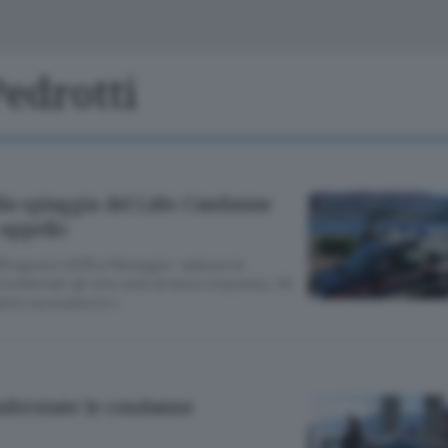
Classifiche
Olgiate e bassa
Le aziende comunicano
S
Podcast
Pedrotti
ChiCercaCasa
A
Meteo
S
lla spiaggia del Lido Condanne
Dossier
 appello
ell’8 agosto 2018 a Menaggio: adesso la
onfermati gli otto anni al terzo imputato. Gli
pianto accusatorio»
confermate le condanne