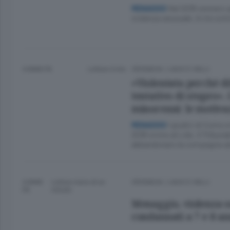
Nel 2018 vennero a
MENAGGIO
violenza sessuale. In tre sot
4 ANNI FA
Lettura 4 min.
CRONACA
/
LAGO E VALLI
«Violentata perché di
tentativo di stupro». 
minorenni: le motiva
I giudici di Como 
MENAGGIO
2018 vicino al Lido. Il Tribunal
abbandonato la compagna ub
4 ANNI
Lettura meno di un
CRONACA
/
LAGO E VALLI
FA
minuto.
Menaggio, violenza s
condannati a 7 e 8 an