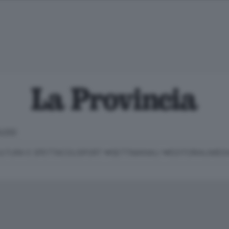
LOSO
LTURA E SPETTACOLI
SPORT
SETTIMANALI
EDITORIALI
MEDI
Classifica Serie B
Imprese & Lavoro
Cintura
Necrologie
P
Classifica Serie A
Salute & Benessere
Cantù e Mariano
Abbonamenti
P