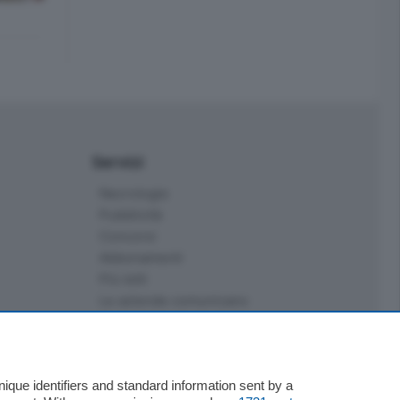
Servizi
Necrologie
Pubblicità
Concorsi
Abbonamenti
Più letti
Le aziende comunicano
Speciali
Cinema
ChiCercaCasa
Archivio
que identifiers and standard information sent by a