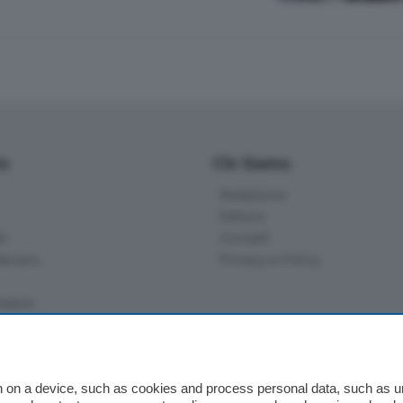
io
Chi Siamo
Redazione
Editore
li
Contatti
ariano
Privacy e Policy
bassa
alcio Como
 on a device, such as cookies and process personal data, such as uni