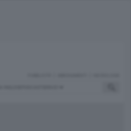
PUBBLICITÀ
ABBONAMENTI
NECROLOGIE
A INGLESE
PODCAST
SERVIZI
ubblicità
iù letti