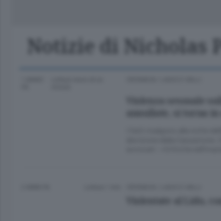
Classifica Serie A Femminile
Frontiera
Erba
Notizie di Nicholas 
1 ANNO
Lettura meno di un
CRONACA
/
LAGO E VALLI
FA
minuto.
Violenza sessuale su
annullate, si torna in
I fatti risalgono alla notte d
decisione della Cassazione. C
avvocati: «Criticità nell’im
2 ANNI FA
Lettura 1 min.
CRONACA
/
LAGO E VALLI
Violentate al Lido, 