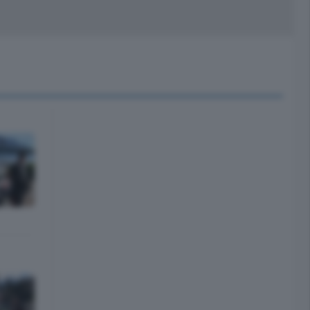
peciali
Cinema
rchivio
kill Alexa