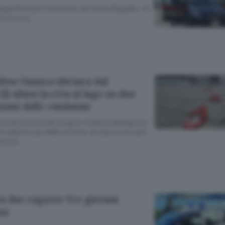
ggredite due minorenni, la Corte d’Appello: fu
to accusa
fese l’amica ubriaca dal
Gli abusi in riva al lago su due
zioni delle condanne
e la sentenza sulla doppia violenza dell’agosto
e riabilita una delle vittime: la sola a non aver
riaca
u due ragazze Tre giovani
ni