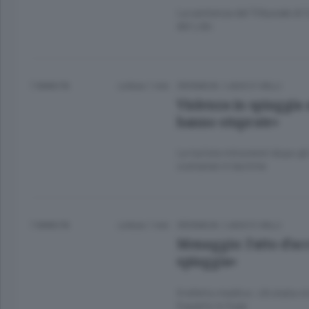
La sentenza del Tribunale di 
del Lido
7 ANNI FA
Lettura 1 min.
CRONACA
/
LAGO E VALLI
Violenza in spiaggia 
hanno stuprate»
Le turiste minorenni dopo gl
coetanee in lacrime
7 ANNI FA
Lettura 1 min.
CRONACA
/
LAGO E VALLI
Menaggio: l’atto d’ac
spiaggia»
Il referto medico: c’è stata vi
Il quarto in fuga