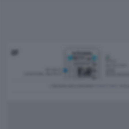
SFOGLIA
OGGI
L’EDIZIONE DIGITALE
POCO NUVO
CRONACA
ECONOMIA
TERRITORIO
CU
Dirette Calcio Como
L'Ordine
Como
Notizie Calcio Como
Diogene
Lago e valli