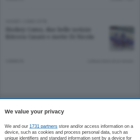
HOCKEY
/
COMO CITTÀ
Hockey Como, due belle notizie
Ritrova Casate e mette Di Nicola
4 ANNI FA
Lettura meno di un minuto.
Sezioni
We value your privacy
Settimanali
We and our
1731 partners
store and/or access information on a
device, such as cookies and process personal data, such as
Territorio
unique identifiers and standard information sent by a device for