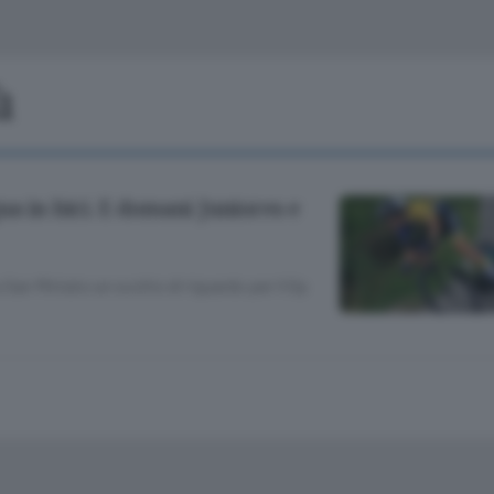
Classifiche
Olgiate e bassa
Le aziende comunicano
S
Podcast
ù
ChiCercaCasa
A
Meteo
S
a in bici. E domani Juniores e
Dossier
 a San Miniato un occhio di riguardo per il Gp