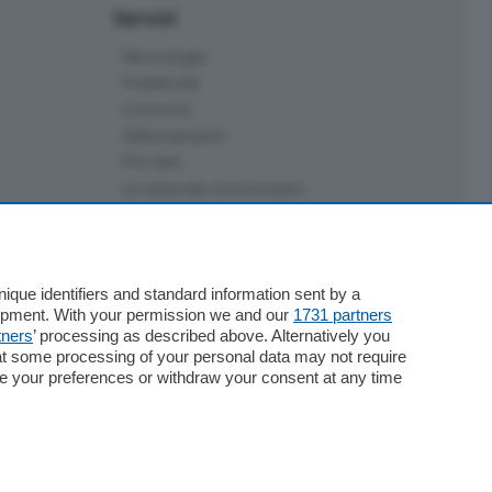
Servizi
Necrologie
Pubblicità
Concorsi
Abbonamenti
Più letti
Le aziende comunicano
Speciali
Cinema
ChiCercaCasa
Archivio
que identifiers and standard information sent by a
lopment. With your permission we and our
1731 partners
Meteo
tners
’ processing as described above. Alternatively you
Skill Alexa
at some processing of your personal data may not require
Elezioni 2024
nge your preferences or withdraw your consent at any time