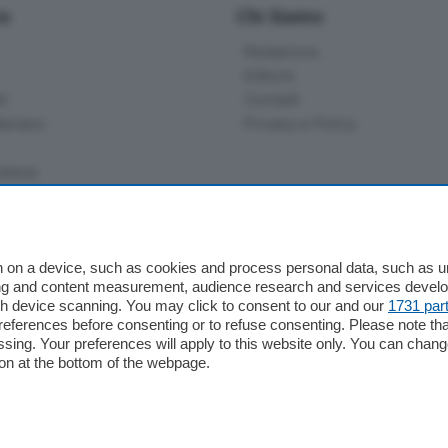
io
Chi Siamo
Redazione
Editore
li
Contatti
ariano
Privacy e Policy
bassa
alcio Como
 on a device, such as cookies and process personal data, such as uni
 Serie B
ising and content measurement, audience research and services deve
gh device scanning. You may click to consent to our and our
1731 par
alcio Como
ferences before consenting or to refuse consenting. Please note th
 Serie A
essing. Your preferences will apply to this website only. You can cha
 Serie A Femminile
on at the bottom of the webpage.
e