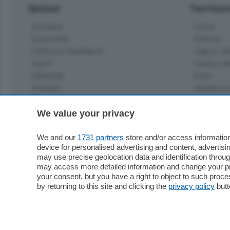
Sezioni
Territor
Cronaca
Como
Economia
Cintura
Cultura e Spettacoli
Lago e val
Sport
Cantù e M
Editoriali
Erba
Podcast
Olgiate e 
Quatar Pass
Media Inglese
We value your privacy
Sport
Storie nella Breva
Dirette C
Focus
We and our
1731 partners
store and/or access information
Classifica
device for personalised advertising and content, advert
Up
may use precise geolocation data and identification throu
Notizie C
Dossier
may access more detailed information and change your pre
Classifica
your consent, but you have a right to object to such proc
Classifica
by returning to this site and clicking the
privacy policy
butt
Settimanali
Classifich
L'Ordine
Imprese & Lavoro