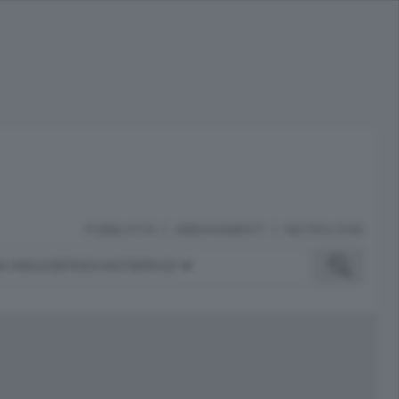
PUBBLICITÀ
ABBONAMENTI
NECROLOGIE
A INGLESE
PODCAST
SERVIZI
ubblicità
iù letti