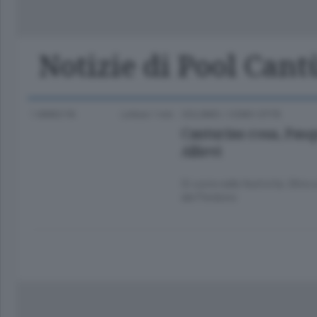
Classifica Serie A Femminile
Frontiera
Erba
Notizie di Pool Cant
1 ANNO FA
Lettura 1 min.
CICLISMO
/
COMO CITTÀ
Canturino rosa, Pasqu
Allievi
Si corre nelle festività. Oltre
del Perdono