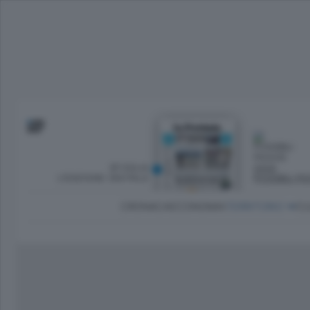
SFOGLIA
OGGI
L’EDIZIONE DIGITALE
POSSIBILI P
CRONACA
ECONOMIA
TERRITORIO
CU
Dirette Calcio Como
L'Ordine
Como
Notizie Calcio Como
Diogene
Lago e valli