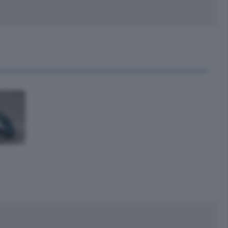
peciali
Cinema
rchivio
kill Alexa