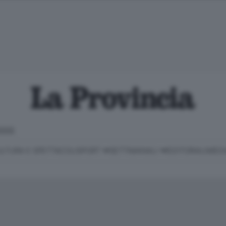
IOGGE
LTURA E SPETTACOLI
SPORT
SETTIMANALI
EDITORIALI
MEDI
Classifica Serie B
Imprese & Lavoro
Cintura
Necrologie
P
Classifica Serie A
Salute & Benessere
Cantù e Mariano
Abbonamenti
P