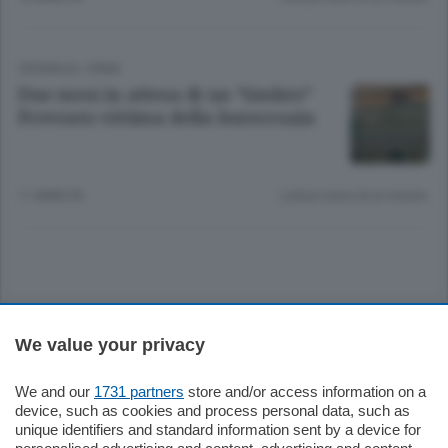
CRONACA
/
ERBA
Due mesi in attesa di un “timbro”
Prevosto vittima della burocrazia
11 ANNI FA
Lettura meno di un minuto.
Sezioni
We value your privacy
Settimanali
We and our
1731 partners
store and/or access information on a
device, such as cookies and process personal data, such as
unique identifiers and standard information sent by a device for
Territorio