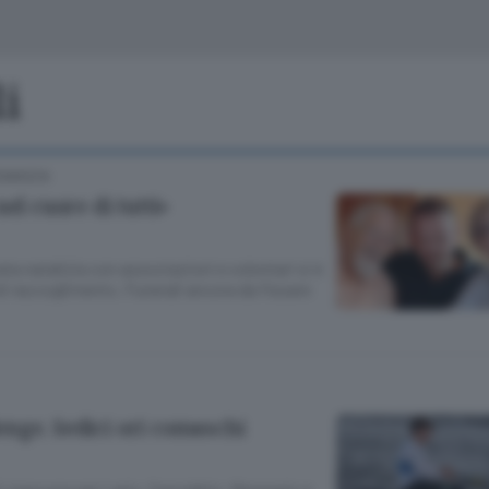
Classifiche
Olgiate e bassa
Le aziende comunicano
S
Podcast
li
ChiCercaCasa
A
COMASCA
Meteo
S
el cuore di tutti»
Dossier
ata natalizia con associazioni e volontari si è
 raccoglimento. Funerali ancora da fissare
nge. Sedici ori comaschi