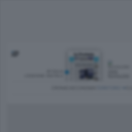
SFOGLIA
OGGI
L’EDIZIONE DIGITALE
NUVOLOSO
CRONACA
ECONOMIA
TERRITORIO
CU
Dirette Calcio Como
L'Ordine
Como
Notizie Calcio Como
Diogene
Lago e valli