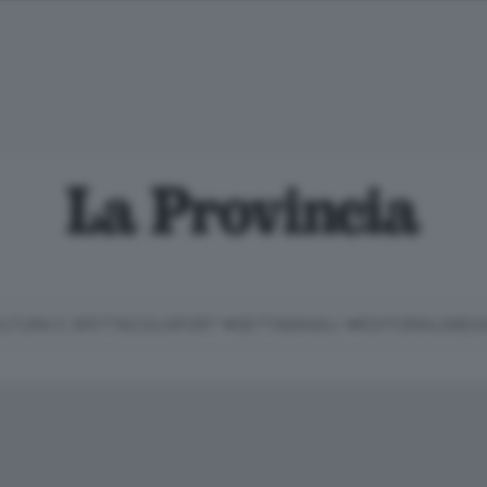
LTURA E SPETTACOLI
SPORT
SETTIMANALI
EDITORIALI
MEDI
Classifica Serie B
Imprese & Lavoro
Cintura
Necrologie
P
Classifica Serie A
Salute & Benessere
Cantù e Mariano
Abbonamenti
P