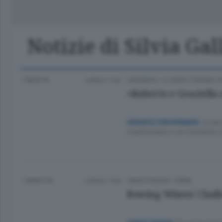
Classifica Serie A Femminile
Frontiera
Erba
Notizie di Silvia Gal
7 MESI FA
Lettura 1 min.
CRONACA
/
OLGIATE E BASSA 
«Roberto e Graziella n
La ser
UGGIATE CON RONAGO
trasformata in un momento di
1 ANNO FA
Lettura 1 min.
CANOTTAGGIO
/
ERBA
Rowing Winter Challe