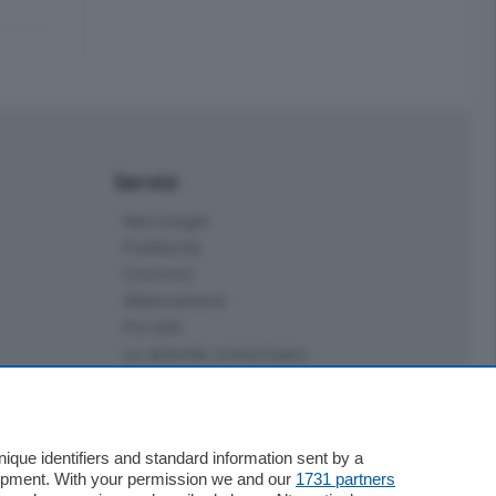
Servizi
Necrologie
Pubblicità
Concorsi
Abbonamenti
Più letti
Le aziende comunicano
Speciali
Cinema
ChiCercaCasa
que identifiers and standard information sent by a
Archivio
lopment. With your permission we and our
1731 partners
Meteo