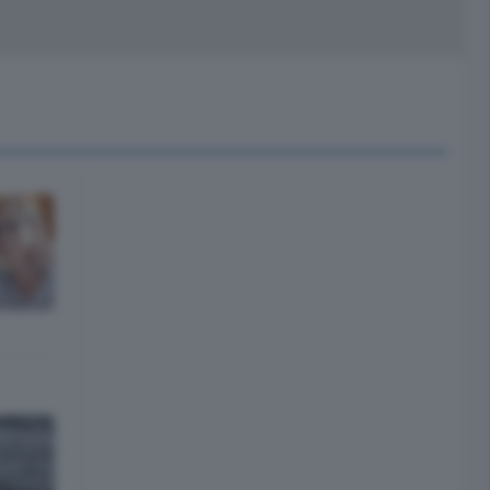
peciali
Cinema
rchivio
kill Alexa