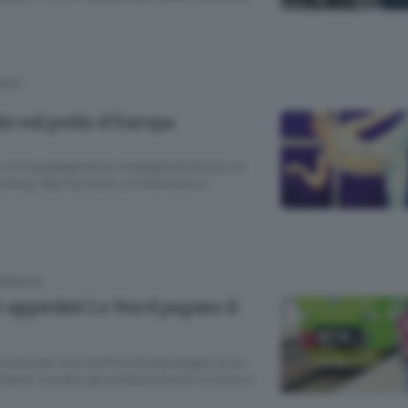
ASCA
lo sul podio d’Europa
 si è guadagnata la medaglia di bronzo ai
rling. Alla faccia di un infortunio e
COMASCA
i appiedati Le Nord pagano il
sera per una trentina di passeggeri di un
hanno trovato gli autobus diretti a Como e