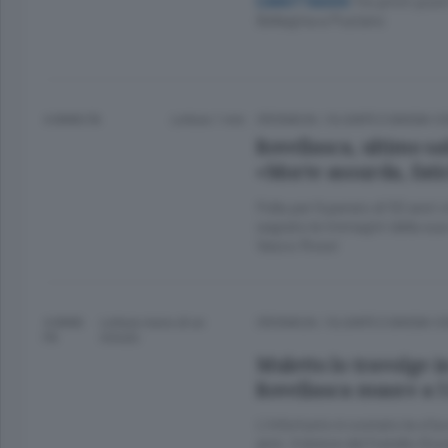
Tre primi post
CANOTTAGGIO
Bellagina a Pusiano
4 ANNI FA
Lettura 1 min.
CRONACA
/
OLGIATE E BASSA 
Rovellasca, ultimo sa
«Morte assurda, fati
Folla per l’operaio di 50 anni 
sagrato le immagini della sua 
Vasco Rossi
4 ANNI
Lettura meno di un
CRONACA
/
OLGIATE E BASSA 
FA
minuto.
Muletto lo travolge i
Rovellasca muore a 5
L’infortunio è costato la vita 
anni. Il dolore del fratello G