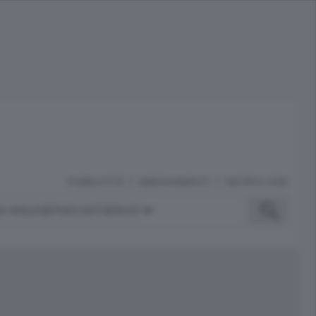
PUBBLICITÀ
ABBONAMENTI
NECROLOGIE
A INGLESE
PODCAST
SERVIZI
ubblicità
iù letti