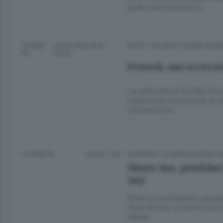
quello che è successo»
12 ANNI
Lettura meno di un
SPORT
/
OLGIATE E BASSA COM
FA
minuto.
Premoli, uno scriccio
La sedicenne di Rovello Porro
Campionati continentali di twi
un’operazione
12 ANNI FA
Lettura 1 min.
CRONACA
/
OLGIATE E BASSA 
Niente bus, pendolar
taxi
Rientro movimentato giovedì 
treno Arrivati a Saronno non 
Varese