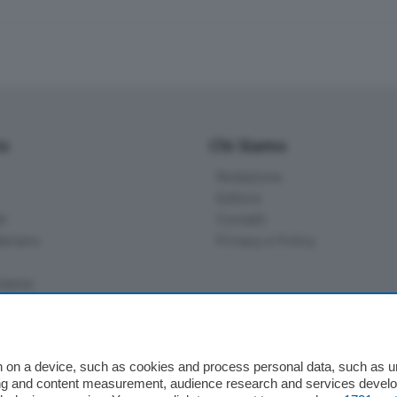
io
Chi Siamo
Redazione
Editore
li
Contatti
ariano
Privacy e Policy
bassa
alcio Como
 on a device, such as cookies and process personal data, such as uni
 Serie B
ising and content measurement, audience research and services deve