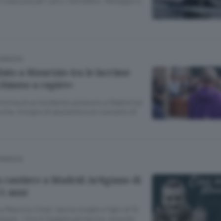
i ciascuna per Lario, Cernobbio, Menaggio e
COMASCA
luto a Maurizio tra le lacrime
chiamo a capire»
vittima di un incidente sul lavoro a Madrid Sul
vita. Il sogno di assistere a un concerto di
COMASCA
n cantiere a Madrid Artigiano di
1 anni
a Maurizio Citati, lascia moglie e figlio di 15
iuseppe: «Era in Spagna per lavoro, assurdo