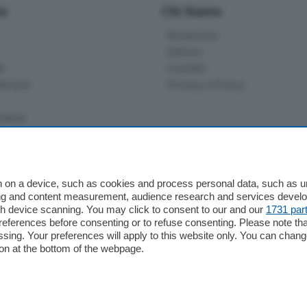
io
Chi Siamo
Redazione
Editore
li
Contatti
ariano
Privacy e Policy
bassa
alcio Como
 on a device, such as cookies and process personal data, such as uni
 Serie B
ising and content measurement, audience research and services deve
gh device scanning. You may click to consent to our and our
1731 par
alcio Como
ferences before consenting or to refuse consenting. Please note th
 Serie A
essing. Your preferences will apply to this website only. You can cha
 Serie A Femminile
on at the bottom of the webpage.
e