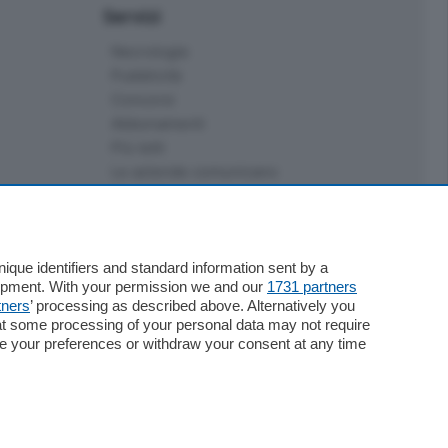
Servizi
Necrologie
Pubblicità
Concorsi
Abbonamenti
Più letti
Le aziende comunicano
Speciali
Cinema
ChiCercaCasa
Archivio
que identifiers and standard information sent by a
lopment. With your permission we and our
1731 partners
Meteo
tners
’ processing as described above. Alternatively you
Skill Alexa
at some processing of your personal data may not require
Elezioni 2024
nge your preferences or withdraw your consent at any time