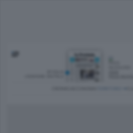
SFOGLIA
OGGI
L’EDIZIONE DIGITALE
POCO NUVO
CRONACA
ECONOMIA
TERRITORIO
CU
Dirette Calcio Como
L'Ordine
Como
Notizie Calcio Como
Diogene
Lago e valli