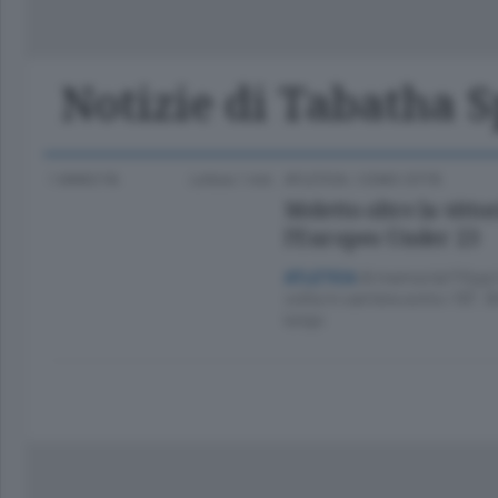
Classifica Serie A Femminile
Frontiera
Erba
Notizie di Tabatha S
1 ANNO FA
Lettura 1 min.
ATLETICA
/
COMO CITTÀ
Meletto oltre la vitto
l’Europeo Under 23
Al memorial Filippi 
ATLETICA
volta in carriera sotto i 55”. 
lungo