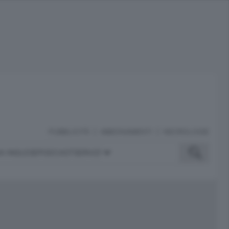
PUBBLICITÀ
ABBONAMENTI
NECROLOGIE
A INGLESE
PODCAST
SERVIZI
ubblicità
iù letti