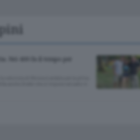
Classifiche
Olgiate e bassa
Le aziende comunicano
S
Podcast
pini
ChiCercaCasa
A
Meteo
S
ria. Nei 400 fa il tempo per
Dossier
la velocista di Oltrona è andata per la prima
Brilla anche Giobbi che si impone nel salto in