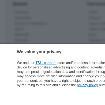
Sezioni
Territor
Cronaca
Como
Economia
Cintura
Cultura e Spettacoli
Lago e val
Sport
Cantù e M
Editoriali
Erba
Podcast
Olgiate e 
Quatar Pass
Media Inglese
We value your privacy
Sport
Storie nella Breva
Dirette C
Focus
We and our
1731 partners
store and/or access information
Classifica
device for personalised advertising and content, advert
Up
may use precise geolocation data and identification throu
Notizie C
Dossier
may access more detailed information and change your pre
Classifica
your consent, but you have a right to object to such proc
Classifica
by returning to this site and clicking the
privacy policy
butt
Settimanali
Classifich
L'Ordine
Imprese & Lavoro