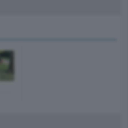
peciali
Cinema
rchivio
kill Alexa