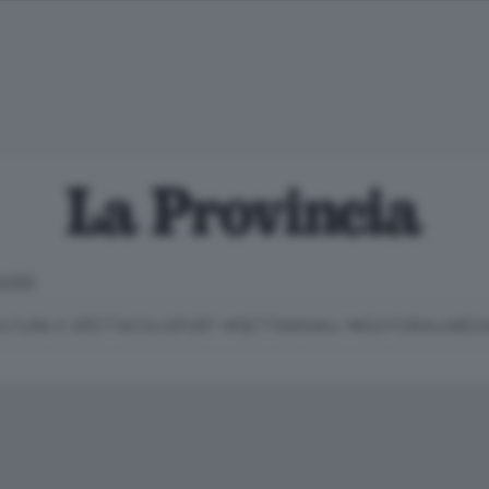
LOSO
LTURA E SPETTACOLI
SPORT
SETTIMANALI
EDITORIALI
MEDI
Classifica Serie B
Imprese & Lavoro
Cintura
Necrologie
P
Classifica Serie A
Salute & Benessere
Cantù e Mariano
Abbonamenti
P