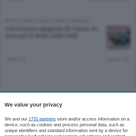
MOTOCICLISMO
/
OLGIATE E BASSA COMASCA
L’avventura spagnola di Tomas. In
lotta per il titolo nelle Esbk
1 ANNO FA
Lettura 1 min.
Sezioni
We value your privacy
Settimanali
We and our
1731 partners
store and/or access information on a
device, such as cookies and process personal data, such as
unique identifiers and standard information sent by a device for
Territorio