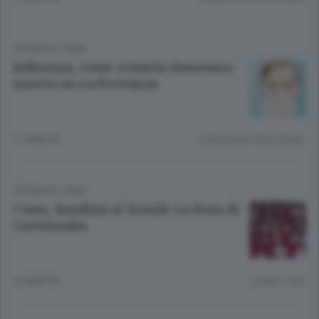
CRONACA
/
ERBA
Influenza, come evitarla Domenica
inserto su La Provincia
11 ANNI FA
Lettura meno di un minuto.
CRONACA
/
ERBA
Como, bambini al Sociale La festa di
Cartolandia
12 ANNI FA
Lettura 1 min.