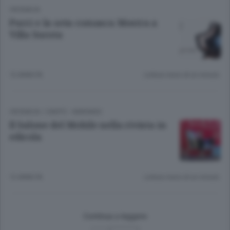
CRONACA
Pucci e la seta comasca Mostra a
Villa Sucota
12 ANNI FA
Lettura meno di un minuto.
CRONACA
/
CANTÙ - MARIANO
Il Salone del Mobile nella rivista in
edicola
12 ANNI FA
Lettura meno di un minuto.
Continua a leggere