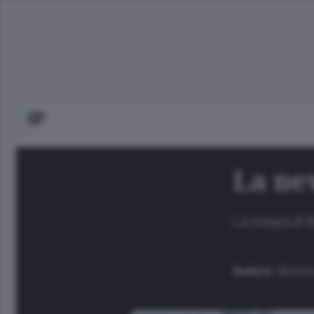
La nev
La magia di 
Autore:
Bedoli