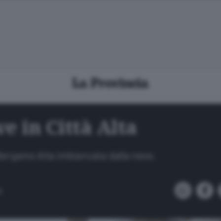
e in Città Alta
Bergamo Alta imbiancata dalla neve.
s