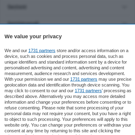
Sezioni
Settimanali
We value your privacy
Territorio
We and our
1731 partners
store and/or access information on a
device, such as cookies and process personal data, such as
Sport
unique identifiers and standard information sent by a device for
personalised advertising and content, advertising and content
Chi Siamo
measurement, audience research and services development.
With your permission we and our
1731 partners
may use precise
geolocation data and identification through device scanning. You
Servizi
may click to consent to our and our
1731 partners
’ processing as
described above. Alternatively you may access more detailed
information and change your preferences before consenting or to
refuse consenting. Please note that some processing of your
personal data may not require your consent, but you have a right
to object to such processing. Your preferences will apply to this
website only. You can change your preferences or withdraw your
© COPYRIGHT 2026 - La Provincia di Como S.r.l. P. IVA
consent at any time by returning to this site and clicking the
04178040137 via Giovanni de Simoni 6 – 22100 - E' vietata