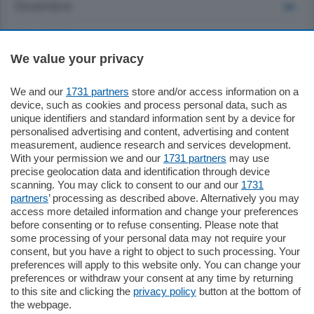
Dicembre
841
Novembre
883
We value your privacy
Ottobre
847
We and our
1731 partners
store and/or access information on a
Settembre
826
device, such as cookies and process personal data, such as
unique identifiers and standard information sent by a device for
Agosto
personalised advertising and content, advertising and content
828
measurement, audience research and services development.
With your permission we and our
1731 partners
may use
Luglio
857
precise geolocation data and identification through device
scanning. You may click to consent to our and our
1731
Giugno
828
partners
’ processing as described above. Alternatively you may
access more detailed information and change your preferences
before consenting or to refuse consenting. Please note that
Maggio
866
some processing of your personal data may not require your
consent, but you have a right to object to such processing. Your
Aprile
877
preferences will apply to this website only. You can change your
preferences or withdraw your consent at any time by returning
Marzo
to this site and clicking the
privacy policy
button at the bottom of
980
the webpage.