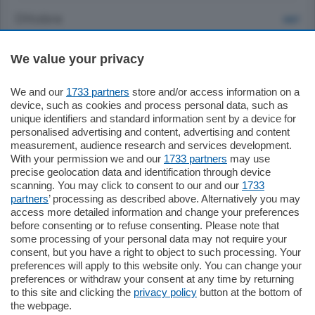
Ottobre
4427
Settembre
3552
We value your privacy
Agosto
3027
We and our
1733 partners
store and/or access information on a
device, such as cookies and process personal data, such as
Luglio
3395
unique identifiers and standard information sent by a device for
personalised advertising and content, advertising and content
Giugno
measurement, audience research and services development.
3391
With your permission we and our
1733 partners
may use
precise geolocation data and identification through device
Maggio
3452
scanning. You may click to consent to our and our
1733
partners
’ processing as described above. Alternatively you may
Aprile
3498
access more detailed information and change your preferences
before consenting or to refuse consenting. Please note that
some processing of your personal data may not require your
Marzo
3456
consent, but you have a right to object to such processing. Your
preferences will apply to this website only. You can change your
Febbraio
3217
preferences or withdraw your consent at any time by returning
to this site and clicking the
privacy policy
button at the bottom of
Gennaio
the webpage.
2992