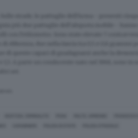
 Sulle strade, le pattuglie dell’Arma - presenti cinq
ia più due pattuglie dell’aliquota mobile - hanno 
olli con l’etilometro. Sono state elevate 7 contravve
 di ebbrezza, due nella fascia tra 0,5 e 0,8 grammi pe
e di queste capaci di guadagnarsi anche la denunci
8 e 1,5. A parte un conducente nato nel 1968, sono in 
ltri sei.
SERVATA
GIUSTIZIA, CRIMINALITÀ
PENA
MULTE, AMMENDE
FRANCESCO 
NEO
CARABINIERI
POLIZIA DI STATO
POLIZIA STRADALE