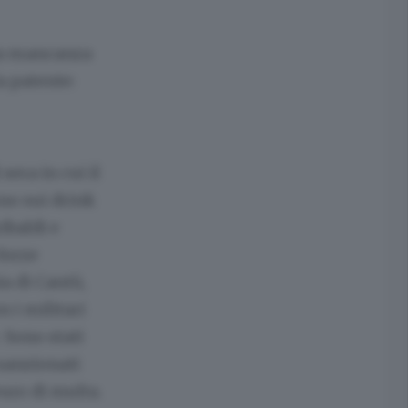
ola mancanza
a patente:
sera in cui il
uno sui drink
ibaldi e
forze
ia di Cantù,
n i militari
. Sono stati
 sanzionati
euro di multa.