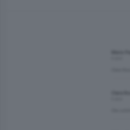
Mario P
6 anni
Clara Ros
Clara Ro
6 anni
Che schif