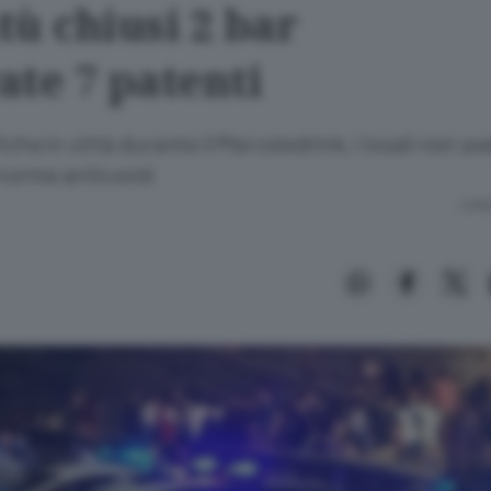
tù chiusi 2 bar
rate 7 patenti
fiche in città durante il Mercoledrink, i locali non a
 norme anticovid
Lettu