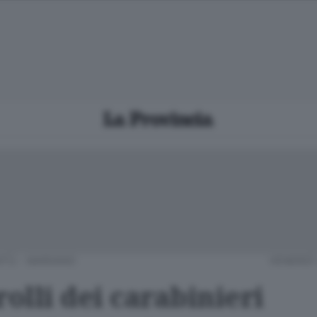
TÙ - MARIANO
VENERDÌ 
rolli dei carabinieri