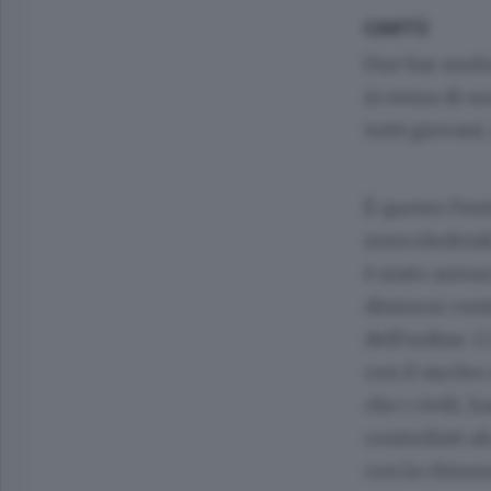
CANTÙ
Due bar multa
in tema di no
tutti giovani
È questo l’esi
mercoledrink 
è stato autos
dintorni cont
dell’ordine. L
con il nucleo
che i civili,
controllati al
con la chiusu