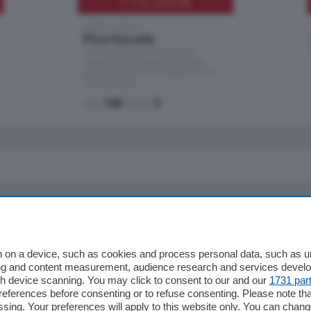
770.000
€
Como - Como
Plurilocale
in zona residenziale e tranquilla,
proponiamo prestigioso e luminoso
appartamento all'ultimo piano di uno
stabile signorile …
mq.
140
locali:
5
io
Chi Siamo
Redazione
 on a device, such as cookies and process personal data, such as uni
ising and content measurement, audience research and services deve
Editore
gh device scanning. You may click to consent to our and our
1731 par
li
Contatti
ferences before consenting or to refuse consenting. Please note th
ariano
Privacy e Policy
essing. Your preferences will apply to this website only. You can cha