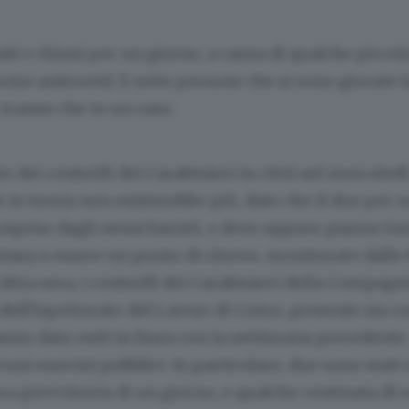
ti e chiusi per un giorno, a causa di qualche picc
rme anticovid. E sette persone che si sono giocate l
, tranne che in un caso.
to dei controlli dei Carabinieri in città nel mercoledì 
in teoria non esisterebbe più, dato che il due per 
ospeso dagli stessi baristi, e dove eppure piazza Gar
inua a essere un punto di ritrovo, monitorato dalle 
’altra sera, i controlli dei Carabinieri della Compagn
 dell’Ispettorato del Lavoro di Como, presente sia co
 hanno dato esiti in linea con la settimana precedente
cuni esercizi pubblici. In particolare, due sono stati
ra provvisoria di un giorno, e qualche centinaia di 