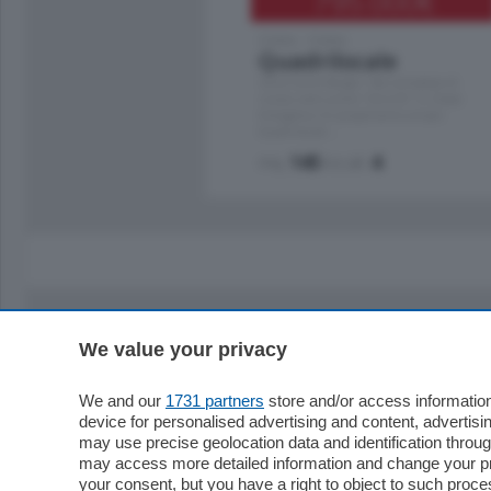
795.000
€
Como - Como
Quadrilocale
Zona Como Borghi. Nel complesso di
nuova costruzione "JIULIUS" in Classe
Energetica A2 proponiamo ampio
Quadrilocale …
mq.
145
locali:
4
We value your privacy
Sezioni
Territor
Cronaca
Como
We and our
1731 partners
store and/or access information
device for personalised advertising and content, advert
Economia
Cintura
may use precise geolocation data and identification throu
Cultura e Spettacoli
Lago e val
may access more detailed information and change your pre
Sport
Cantù e M
your consent, but you have a right to object to such proc