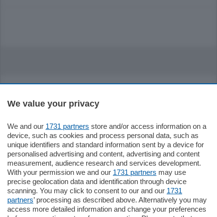
We value your privacy
795.000
€
We and our
1731 partners
store and/or access information on a
device, such as cookies and process personal data, such as
unique identifiers and standard information sent by a device for
Como - Como
personalised advertising and content, advertising and content
Quadrilocale
measurement, audience research and services development.
Zona Como Borghi. Nel complesso di
With your permission we and our
1731 partners
may use
nuova costruzione "JIULIUS" in Classe
Energetica A2 proponiamo ampio
precise geolocation data and identification through device
Quadrilocale …
scanning. You may click to consent to our and our
1731
partners
’ processing as described above. Alternatively you may
mq.
145
locali:
4
access more detailed information and change your preferences