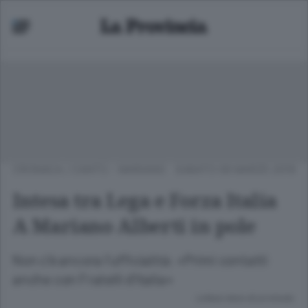
CRONACA
/
CANTÙ - MARIANO
SABATO 09 MARZO 2019
Intesa tra Lega e Forza Italia
A Mariano Alberti in pole
Non c’è ancora l’ufficialità: «Primi contatti
anche con Fratelli d’Italia»
Lettura meno di un minuto.