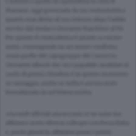
L’intento è quello di riprendersi la città di
Mariano, oggi governata da un centrosinistra
quanto mai diviso al suo interno dopo l’addio
servito dal sindaco Giovanni Marchisio al Pd.
Per questo il centrodestra è pronto a correre
unito, convergendo su un nome condiviso,
ossia quello del capogruppo del Carroccio,
Giovanni Alberti che, tra i papabili candidati al
ruolo di primo cittadino è in questo momento
in vantaggio, anche se nulla è ancora stato
formalizzato in un’intesa scritta.
«Accordi ufficiali ancora non ce ne sono ma
abbiamo avuto diversi colloqui con Forza Italia
e, pochi giorni fa, abbiamo preso i primi