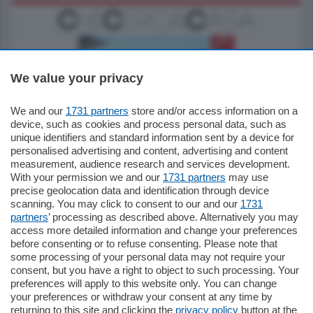
We value your privacy
We and our
1731 partners
store and/or access information on a
770.000
€
device, such as cookies and process personal data, such as
unique identifiers and standard information sent by a device for
Como - Como
personalised advertising and content, advertising and content
Plurilocale
measurement, audience research and services development.
in zona residenziale e tranquilla,
With your permission we and our
1731 partners
may use
proponiamo prestigioso e luminoso
precise geolocation data and identification through device
appartamento all'ultimo piano di uno
scanning. You may click to consent to our and our
1731
stabile signorile …
partners
’ processing as described above. Alternatively you may
mq.
140
locali:
5
access more detailed information and change your preferences
before consenting or to refuse consenting. Please note that
some processing of your personal data may not require your
consent, but you have a right to object to such processing. Your
preferences will apply to this website only. You can change
your preferences or withdraw your consent at any time by
returning to this site and clicking the
privacy policy
button at the