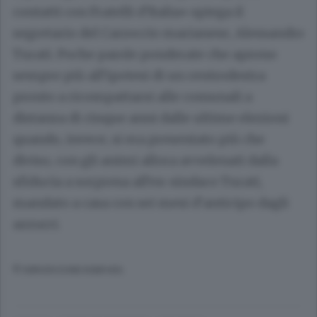
contatti con Fratelli d’Italia» spiega il
segretario del Carroccio marianese, Alessandro
Turati. Poche parole ponderate che aprono
sempre più all’ipotesi di un centrodestra
pronto a ricompattarsi alle comunali a
distanza di cinque anni dalle ultime elezioni
quando, invece, si era presentato più che
diviso, con gli animi allora avvelenati dalla
sfiducia a sorpresa all’ex-sindaco Turati,
mandato a casa con sei mesi d’anticipo dagli
azzurri.
© RIPRODUZIONE RISERVATA